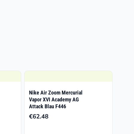
Nike Air Zoom Mercurial
Vapor XVI Academy AG
Attack Blau F446
isspanne:
€
62.48
9.90