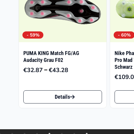
- 59%
- 60%
PUMA KING Match FG/AG
Nike Pha
Audacity Grau F02
Pro Mad 
Schwarz
–
€
32.87
€
43.28
Preisspanne:
€
109.
€32.87
bis
Dieses
Dieses
€43.28
Details
Produkt
Produk
weist
weist
mehrere
mehrer
Varianten
Varian