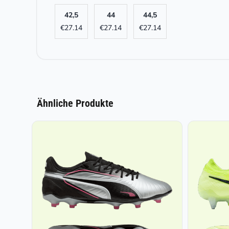
42,5
44
44,5
€
27.14
€
27.14
€
27.14
Ähnliche Produkte