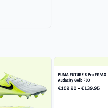
PUMA FUTURE 8 Pro FG/AG
Audacity Gelb F03
–
€
109.90
€
139.95
Pre
€10
bis