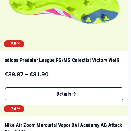
gewählt
werden
- 58%
adidas Predator League FG/MG Celestial Victory Weiß
–
€
39.87
€
81.90
Preisspanne:
€39.87
Dieses
bis
Details
Produkt
€81.90
weist
- 34%
mehrere
Nike Air Zoom Mercurial Vapor XVI Academy AG Attack
Varianten