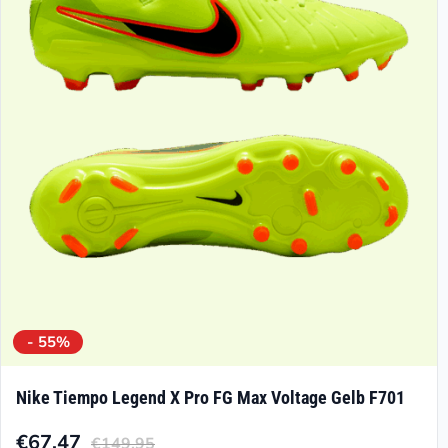
Optionen
können
auf
der
Produktseite
gewählt
werden
- 55%
Nike Tiempo Legend X Pro FG Max Voltage Gelb F701
€
67.47
€
149.95