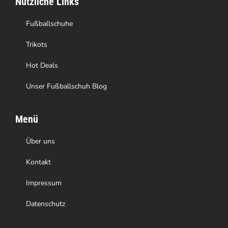
Nützliche Links
der
Produktseite
Fußballschuhe
gewählt
Trikots
werden
Hot Deals
Unser Fußballschuh Blog
Menü
Über uns
Kontakt
Impressum
Datenschutz