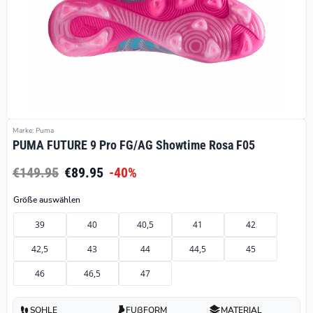
Marke: Puma
PUMA FUTURE 9 Pro FG/AG Showtime Rosa F05
€149.95
€89.95
-40%
Größe auswählen
39
40
40,5
41
42
42,5
43
44
44,5
45
46
46,5
47
SOHLE
FUßFORM
MATERIAL