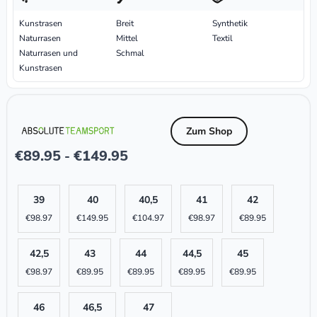
Kunstrasen
Breit
Synthetik
Naturrasen
Mittel
Textil
Naturrasen und
Schmal
Kunstrasen
Zum Shop
€
89.95
€
149.95
-
39
40
40,5
41
42
€
98.97
€
149.95
€
104.97
€
98.97
€
89.95
42,5
43
44
44,5
45
€
98.97
€
89.95
€
89.95
€
89.95
€
89.95
46
46,5
47