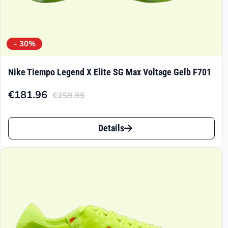
- 30%
Nike Tiempo Legend X Elite SG Max Voltage Gelb F701
€
181.96
€
259.95
Aktueller
Ursprünglicher
Preis
Preis
Dieses
ist:
war:
Details
Produkt
€181.96.
€259.95
weist
mehrere
Varianten
auf.
Die