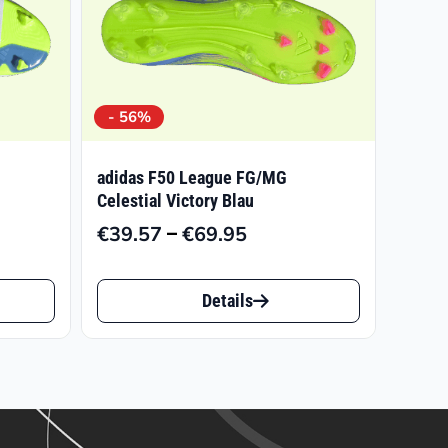
- 56%
adidas F50 League FG/MG
Celestial Victory Blau
–
€
39.57
€
69.95
panne:
Preisspanne:
7
€39.57
Dieses
bis
Details
Produkt
0
€69.95
weist
mehrere
Varianten