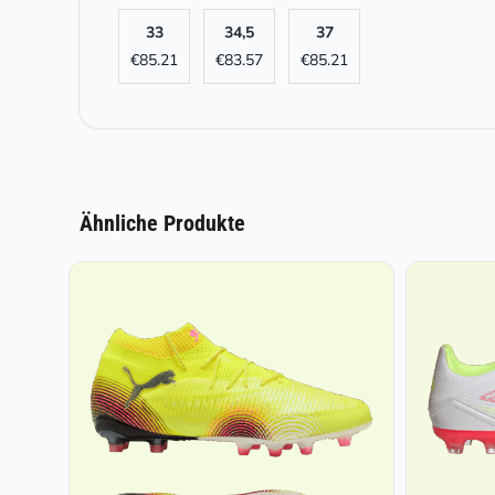
33
34,5
37
€
85.21
€
83.57
€
85.21
Ähnliche Produkte