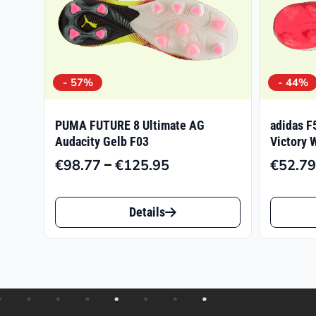
- 57%
- 44%
PUMA FUTURE 8 Ultimate AG
adidas F
Audacity Gelb F03
Victory 
–
€
98.77
€
125.95
€
52.79
Preisspanne:
€98.77
Dieses
Dieses
bis
Details
Produkt
Produk
€125.95
weist
weist
mehrere
mehrer
Varianten
Varian