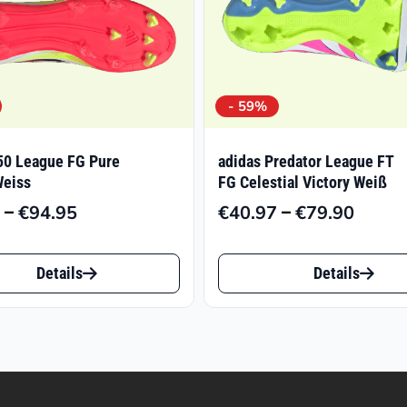
- 59%
50 League FG Pure
adidas Predator League FT
Weiss
FG Celestial Victory Weiß
–
–
€
94.95
€
40.97
€
79.90
Preisspanne:
Preiss
€52.79
€40.9
Dieses
bis
bis
Details
Details
t
Produkt
€94.95
€79.9
weist
e
mehrere
ten
Varianten