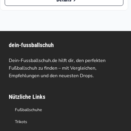
Produkt
€119.95
weist
mehrere
Varianten
dein-fussballschuh
auf.
Die
Dein-Fussballschuh.de hilft dir, den perfekten
Optionen
Fußballschuh zu finden – mit Vergleichen,
Empfehlungen und den neuesten Drops.
können
auf
Nützliche Links
der
Produktseite
Fußballschuhe
gewählt
Trikots
werden