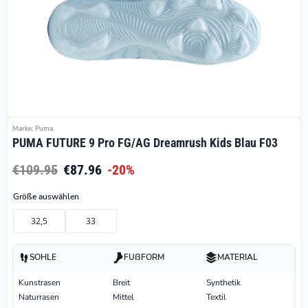
Marke: Puma
PUMA FUTURE 9 Pro FG/AG Dreamrush Kids Blau F03
€109.95
€87.96
-20%
Größe auswählen
32,5
33
SOHLE
FUßFORM
MATERIAL
Kunstrasen
Breit
Synthetik
Naturrasen
Mittel
Textil