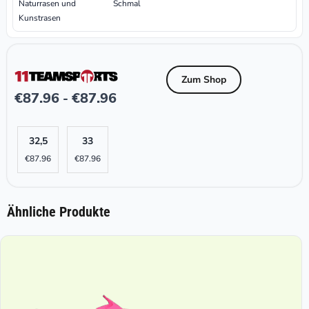
Naturrasen und
Schmal
Kunstrasen
Zum Shop
€
87.96
€
87.96
-
32,5
33
€
87.96
€
87.96
Ähnliche Produkte