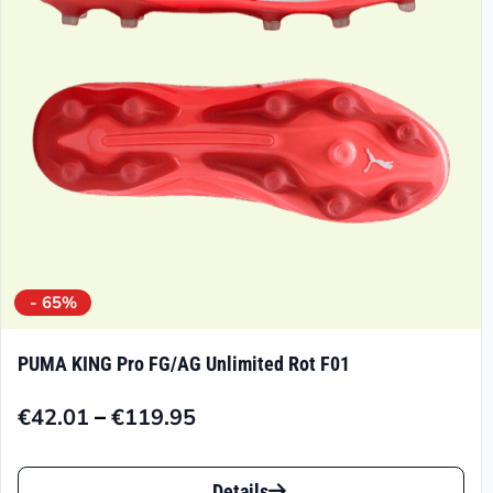
können
auf
der
Produktseite
gewählt
werden
- 65%
PUMA KING Pro FG/AG Unlimited Rot F01
–
€
42.01
€
119.95
Preisspanne:
€42.01
Dieses
bis
Details