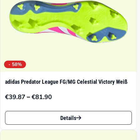
der
Produktseite
gewählt
werden
- 58%
adidas Predator League FG/MG Celestial Victory Weiß
–
€
39.87
€
81.90
Preisspanne:
€39.87
Dieses
bis
Details
Produkt
€81.90
weist