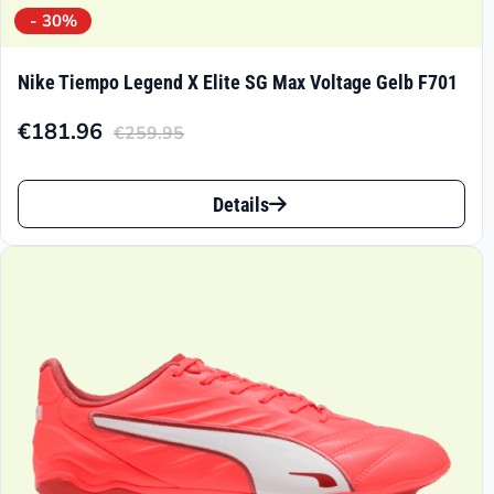
- 30%
Nike Tiempo Legend X Elite SG Max Voltage Gelb F701
€
181.96
€
259.95
Aktueller
Ursprünglicher
Preis
Preis
Dieses
ist:
war:
Details
Produkt
€181.96.
€259.95
weist
mehrere
Varianten
auf.
Die
Optionen