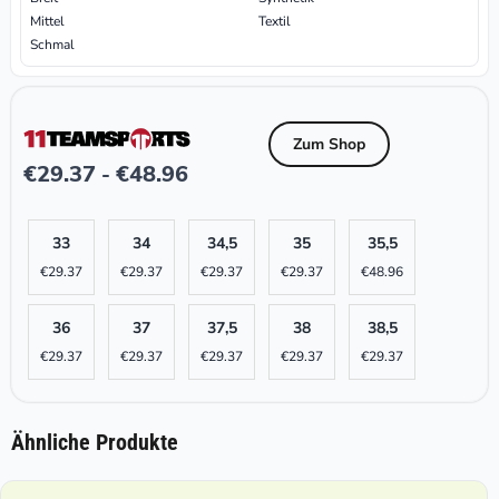
Mittel
Textil
Schmal
Zum Shop
€
29.37
€
48.96
-
33
34
34,5
35
35,5
€
29.37
€
29.37
€
29.37
€
29.37
€
48.96
36
37
37,5
38
38,5
€
29.37
€
29.37
€
29.37
€
29.37
€
29.37
Ähnliche Produkte