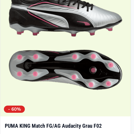
Die
Optionen
können
auf
der
Produktseite
gewählt
werden
- 60%
PUMA KING Match FG/AG Audacity Grau F02