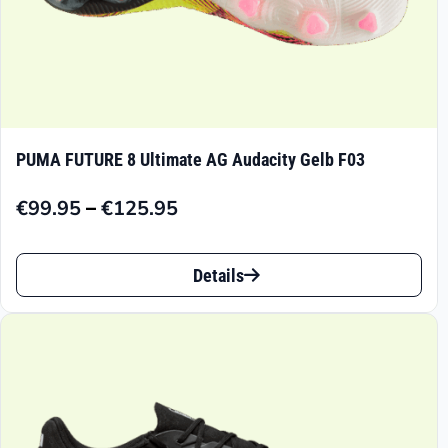
werden
PUMA FUTURE 8 Ultimate AG Audacity Gelb F03
–
€
99.95
€
125.95
Preisspanne:
€99.95
Dieses
bis
Details
Produkt
€125.95
weist
mehrere
Varianten
auf.