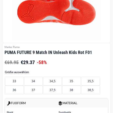
Marke: Puma
PUMA FUTURE 9 Match IN Unleash Kids Rot F01
€69.95
€29.37
-58%
Größe auswählen
33
34
34,5
35
35,5
36
37
37,5
38
38,5
FUßFORM
MATERIAL
Breit
Synthetik