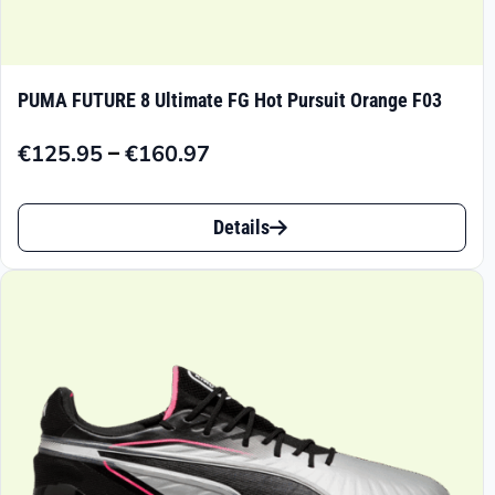
PUMA FUTURE 8 Ultimate FG Hot Pursuit Orange F03
–
€
125.95
€
160.97
Preisspanne:
€125.95
Dieses
bis
Details
Produkt
€160.97
weist
mehrere
Varianten
auf.
Die
Optionen