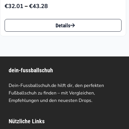
–
€
32.01
€
43.28
Preisspanne:
€32.01
Dieses
bis
Details
Produkt
€43.28
weist
mehrere
Varianten
dein-fussballschuh
auf.
Die
Dein-Fussballschuh.de hilft dir, den perfekten
Optionen
Fußballschuh zu finden – mit Vergleichen,
Empfehlungen und den neuesten Drops.
können
auf
Nützliche Links
der