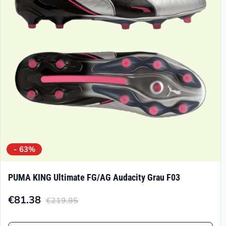
können
auf
der
Produktseite
gewählt
werden
- 63%
PUMA KING Ultimate FG/AG Audacity Grau F03
€
81.38
€
219.95
Aktueller
Ursprünglicher
Preis
Preis
Dieses