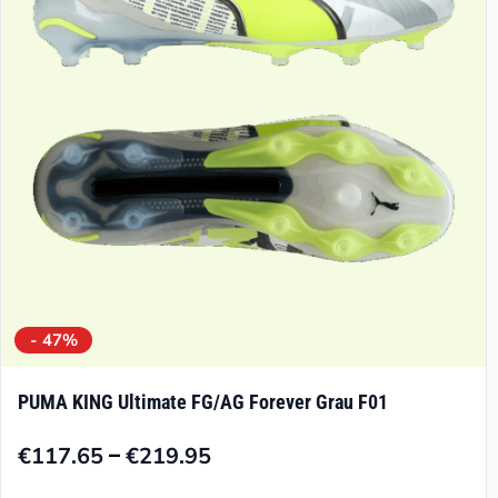
können
auf
der
Produktseite
gewählt
werden
- 47%
PUMA KING Ultimate FG/AG Forever Grau F01
–
€
117.65
€
219.95
Preisspanne:
€117.65