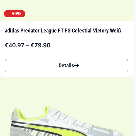
- 59%
adidas Predator League FT FG Celestial Victory Weiß
–
€
40.97
€
79.90
Preisspanne:
€40.97
Dieses
bis
Details
Produkt
€79.90
weist
mehrere
Varianten
auf.
Die
Optionen