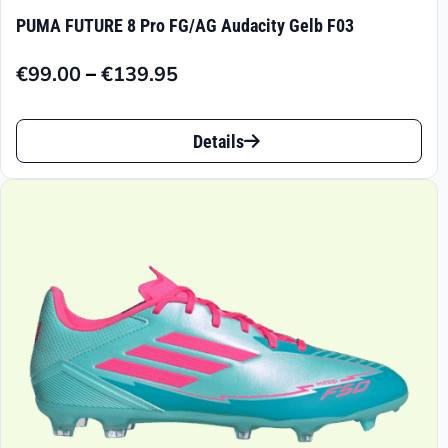
PUMA FUTURE 8 Pro FG/AG Audacity Gelb F03
–
€
99.00
€
139.95
Preisspanne:
€99.00
Dieses
bis
Details
Produkt
€139.95
weist
mehrere
Varianten
auf.
Die
Optionen
können
auf