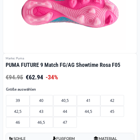
Marke: Puma
PUMA FUTURE 9 Match FG/AG Showtime Rosa F05
€94.95
€62.94
-34%
Größe auswählen
39
40
40,5
41
42
42,5
43
44
44,5
45
46
46,5
47
SOHLE
FUßFORM
MATERIAL