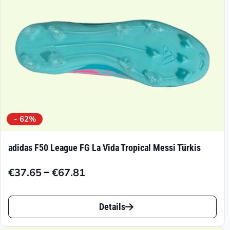
der
Produktseite
gewählt
werden
- 62%
adidas F50 League FG La Vida Tropical Messi Türkis
–
€
37.65
€
67.81
Preisspanne:
€37.65
Dieses
bis
Details
Produkt
€67.81