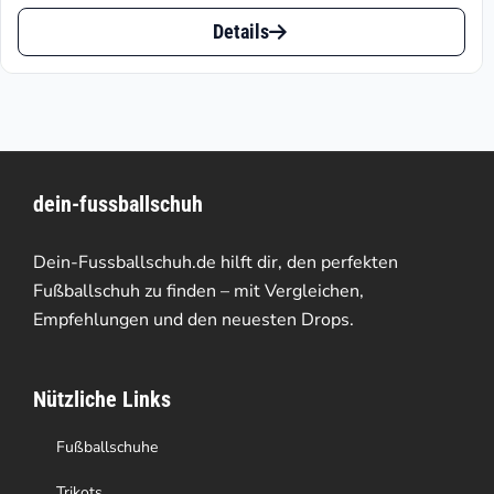
Dieses
bis
Details
Produkt
€219.95
weist
mehrere
Varianten
dein-fussballschuh
auf.
Die
Dein-Fussballschuh.de hilft dir, den perfekten
Optionen
Fußballschuh zu finden – mit Vergleichen,
Empfehlungen und den neuesten Drops.
können
auf
Nützliche Links
der
Produktseite
Fußballschuhe
gewählt
Trikots