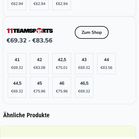
€
62.94
€
62.94
€
62.94
Zum Shop
€
69.32
€
83.56
-
41
42
42,5
43
44
€
69.32
€
83.08
€
75.01
€
69.32
€
83.56
44,5
45
46
46,5
€
69.32
€
75.96
€
75.96
€
69.32
Ähnliche Produkte