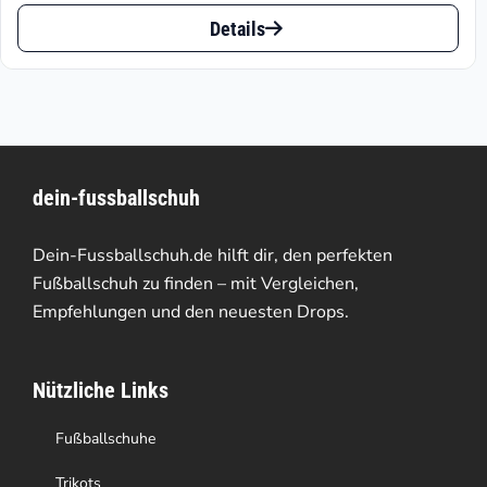
Dieses
bis
Details
Produkt
€49.19
weist
mehrere
Varianten
dein-fussballschuh
auf.
Die
Dein-Fussballschuh.de hilft dir, den perfekten
Optionen
Fußballschuh zu finden – mit Vergleichen,
Empfehlungen und den neuesten Drops.
können
auf
Nützliche Links
der
Produktseite
Fußballschuhe
gewählt
Trikots