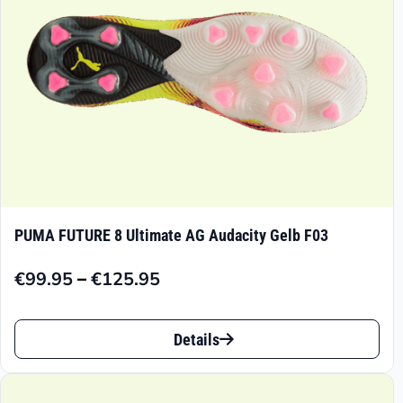
der
Produktseite
gewählt
werden
PUMA FUTURE 8 Ultimate AG Audacity Gelb F03
–
€
99.95
€
125.95
Preisspanne:
€99.95
Dieses
bis
Details
Produkt
€125.95
weist