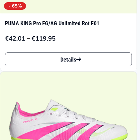
- 65%
PUMA KING Pro FG/AG Unlimited Rot F01
–
€
42.01
€
119.95
Preisspanne:
€42.01
Dieses
bis
Details
Produkt
€119.95
weist
mehrere
Varianten
auf.
Die
Optionen