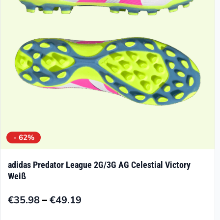
können
auf
der
Produktseite
gewählt
werden
- 62%
adidas Predator League 2G/3G AG Celestial Victory
Weiß
–
€
35.98
€
49.19
Preisspanne:
€35.98