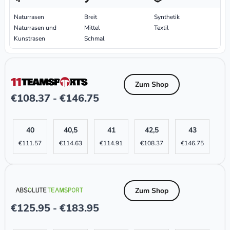
Naturrasen
Breit
Synthetik
Naturrasen und
Mittel
Textil
Kunstrasen
Schmal
Zum Shop
€
108.37
€
146.75
-
40
40,5
41
42,5
43
€
111.57
€
114.63
€
114.91
€
108.37
€
146.75
Zum Shop
€
125.95
€
183.95
-