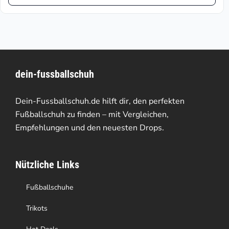
Produkt
weist
mehrere
Varianten
dein-fussballschuh
auf.
Die
Dein-Fussballschuh.de hilft dir, den perfekten
Optionen
Fußballschuh zu finden – mit Vergleichen,
Empfehlungen und den neuesten Drops.
können
auf
Nützliche Links
der
Produktseite
Fußballschuhe
gewählt
Trikots
werden