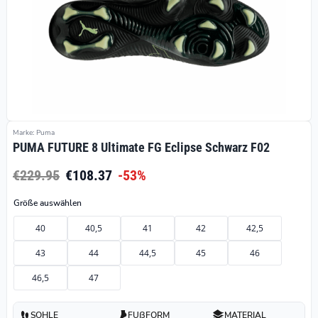
Marke: Puma
PUMA FUTURE 8 Ultimate FG Eclipse Schwarz F02
€229.95
€108.37
-53%
Größe auswählen
40
40,5
41
42
42,5
43
44
44,5
45
46
46,5
47
SOHLE
FUßFORM
MATERIAL