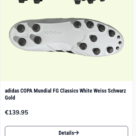
auf
der
Produktseite
gewählt
werden
adidas COPA Mundial FG Classics White Weiss Schwarz
Gold
€
139.95
Dieses
Details