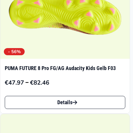
Produktseite
gewählt
werden
- 56%
PUMA FUTURE 8 Pro FG/AG Audacity Kids Gelb F03
–
€
47.97
€
82.46
Preisspanne:
€47.97
Dieses
bis
Details
Produkt
€82.46
weist
mehrere