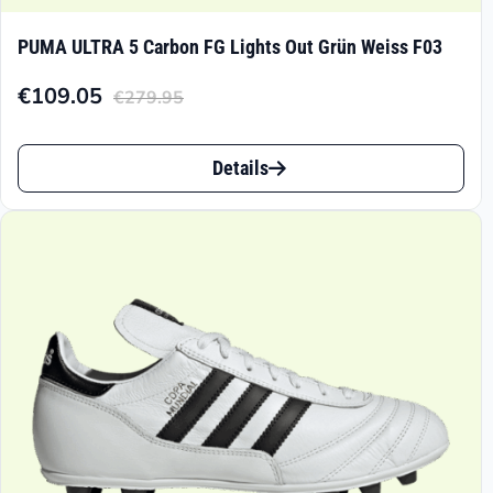
PUMA ULTRA 5 Carbon FG Lights Out Grün Weiss F03
€
109.05
€
279.95
Aktueller
Ursprünglicher
Preis
Preis
Dieses
ist:
war:
Details
Produkt
€109.05.
€279.95
weist
mehrere
Varianten
auf.
Die
Optionen
können