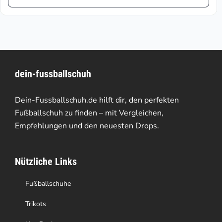
Produkt
€125.95
weist
mehrere
Varianten
dein-fussballschuh
auf.
Die
Dein-Fussballschuh.de hilft dir, den perfekten
Optionen
Fußballschuh zu finden – mit Vergleichen,
Empfehlungen und den neuesten Drops.
können
auf
Nützliche Links
der
Produktseite
Fußballschuhe
gewählt
Trikots
werden