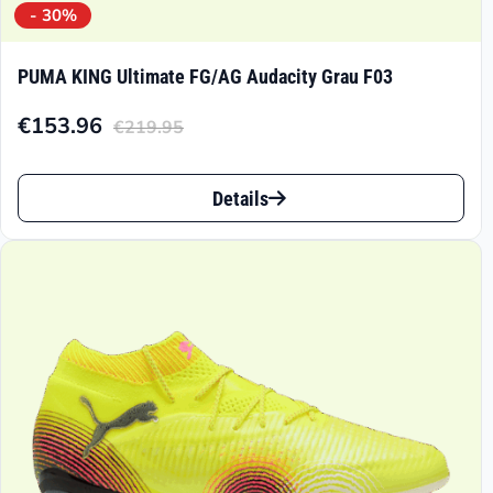
- 30%
PUMA KING Ultimate FG/AG Audacity Grau F03
€
153.96
€
219.95
Aktueller
Ursprünglicher
Preis
Preis
Dieses
ist:
war:
Details
Produkt
€153.96.
€219.95
weist
mehrere
Varianten
auf.
Die
Optionen
können