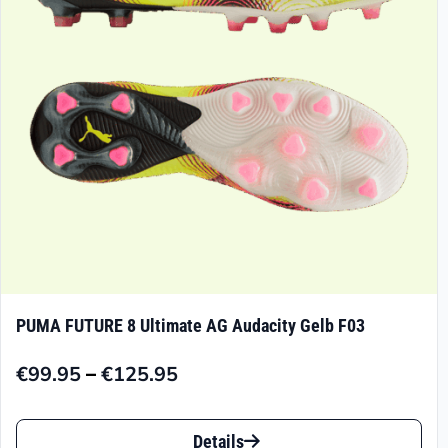
auf
der
Produktseite
gewählt
werden
PUMA FUTURE 8 Ultimate AG Audacity Gelb F03
–
€
99.95
€
125.95
Preisspanne:
€99.95
Dieses
bis
Details