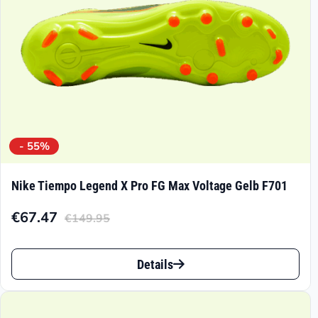
der
Produktseite
gewählt
werden
- 55%
Nike Tiempo Legend X Pro FG Max Voltage Gelb F701
€
67.47
€
149.95
Aktueller
Ursprünglicher
Preis
Preis
Dieses
ist:
war:
Details
Produkt
€67.47.
€149.95
weist