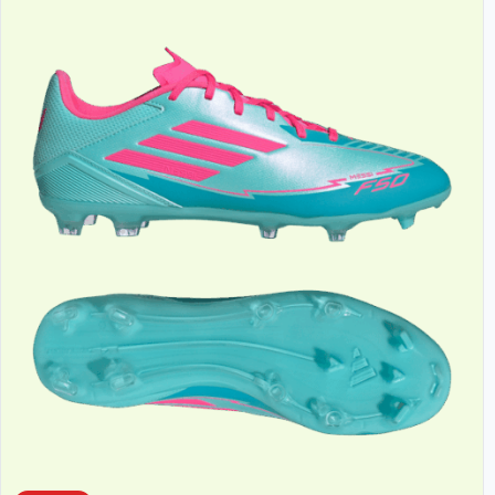
mehrere
Varianten
auf.
Die
Optionen
können
auf
der
Produktseite
gewählt
werden