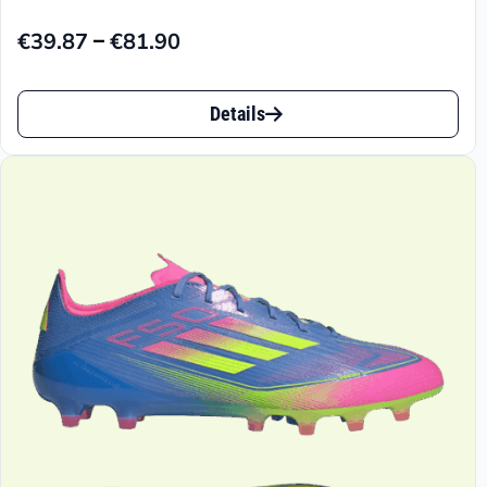
–
€
39.87
€
81.90
Preisspanne:
€39.87
Dieses
bis
Details
Produkt
€81.90
weist
mehrere
Varianten
auf.
Die
Optionen
können
auf
der