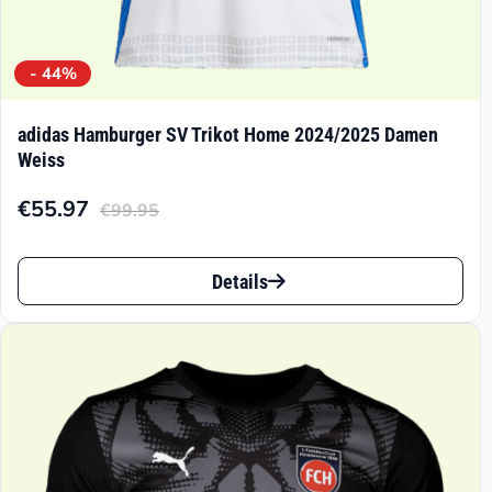
- 44%
adidas Hamburger SV Trikot Home 2024/2025 Damen
Weiss
€
55.97
€
99.95
Aktueller
Ursprünglicher
Preis
Preis
Dieses
ist:
war:
Details
Produkt
€55.97.
€99.95
weist
mehrere
Varianten
auf.