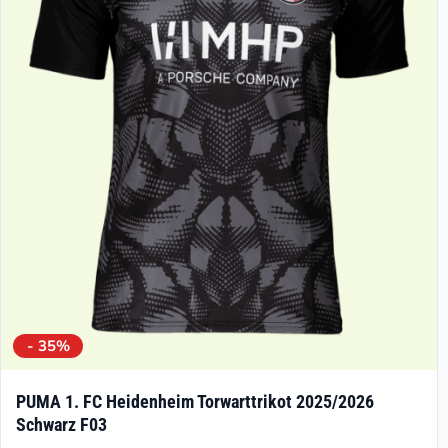
Die
Optionen
können
auf
der
Produktseite
gewählt
werden
- 35%
PUMA 1. FC Heidenheim Torwarttrikot 2025/2026
Schwarz F03