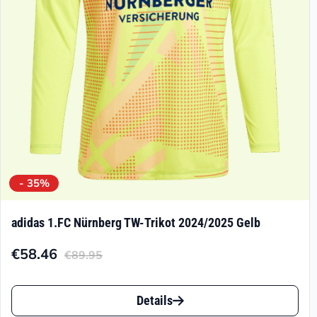
- 35%
adidas 1.FC Nürnberg TW-Trikot 2024/2025 Gelb
€
58.46
€
89.95
Aktueller
Ursprünglicher
Preis
Preis
Dieses
ist:
war:
Details
Produkt