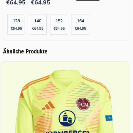
€
64.95
€
64.95
-
128
140
152
164
€
64.95
€
64.95
€
64.95
€
64.95
Ähnliche Produkte