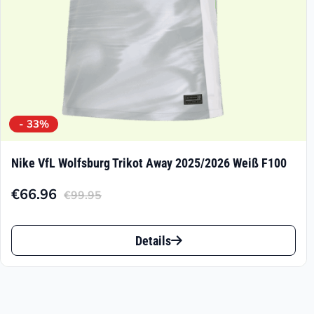
Produktseite
gewählt
werden
- 33%
Nike VfL Wolfsburg Trikot Away 2025/2026 Weiß F100
€
66.96
€
99.95
Aktueller
Ursprünglicher
Preis
Preis
Dieses
ist:
war:
Details
Produkt
€66.96.
€99.95
weist
mehrere