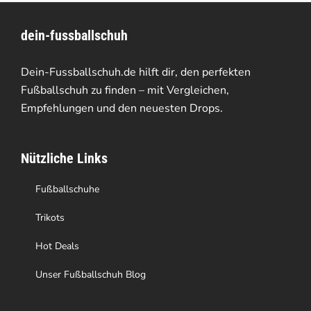
Varianten
dein-fussballschuh
auf.
Die
Dein-Fussballschuh.de hilft dir, den perfekten
Optionen
Fußballschuh zu finden – mit Vergleichen,
Empfehlungen und den neuesten Drops.
können
auf
Nützliche Links
der
Produktseite
Fußballschuhe
gewählt
Trikots
werden
Hot Deals
Unser Fußballschuh Blog