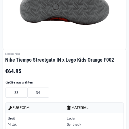
Marke: Nike
Nike Tiempo Streetgato IN x Lego Kids Orange F002
€64.95
Größe auswählen
33
34
FUßFORM
MATERIAL
Breit
Leder
Mittel
Synthetik