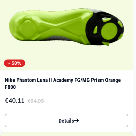
der
Produktseite
gewählt
werden
- 58%
Nike Phantom Luna II Academy FG/MG Prism Orange
F800
€
40.11
€
94.95
Aktueller
Ursprünglicher
Preis
Preis
Dieses
ist:
war:
Details
Produkt
€40.11.
€94.95