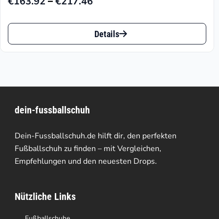
–
€
163.92
€
217.46
Preisspanne:
€163.92
Dieses
bis
Details
Produkt
€217.46
weist
mehrere
Varianten
dein-fussballschuh
auf.
Die
Dein-Fussballschuh.de hilft dir, den perfekten
Optionen
Fußballschuh zu finden – mit Vergleichen,
Empfehlungen und den neuesten Drops.
können
auf
Nützliche Links
der
Produktseite
Fußballschuhe