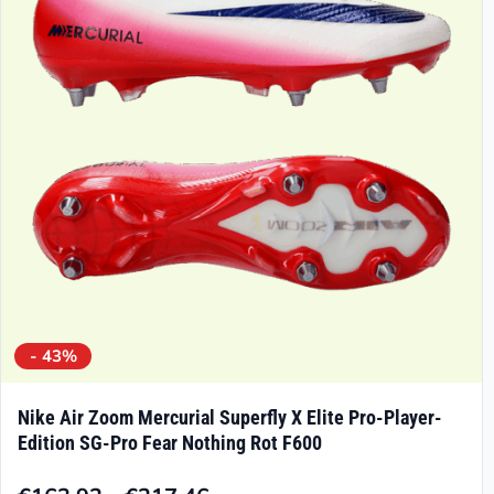
Optionen
können
auf
der
Produktseite
gewählt
werden
- 43%
Nike Air Zoom Mercurial Superfly X Elite Pro-Player-
Edition SG-Pro Fear Nothing Rot F600