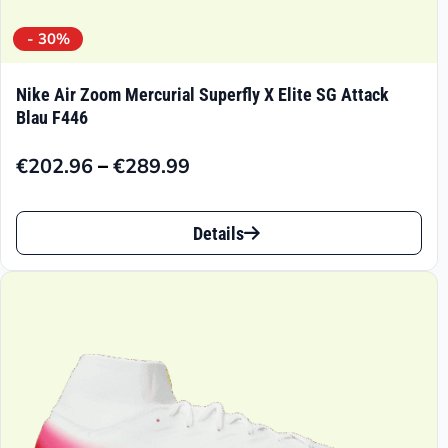
- 30%
Nike Air Zoom Mercurial Superfly X Elite SG Attack
Blau F446
–
€
202.96
€
289.99
Preisspanne:
€202.96
Dieses
bis
Details
Produkt
€289.99
weist
mehrere
Varianten
auf.
Die