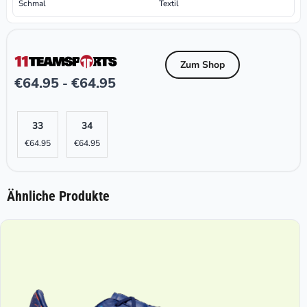
Schmal
Textil
Zum Shop
€
64.95
€
64.95
-
33
34
€
64.95
€
64.95
Ähnliche Produkte