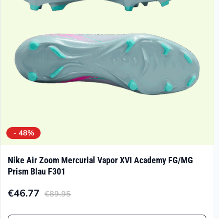
können
auf
der
Produktseite
gewählt
werden
- 48%
Nike Air Zoom Mercurial Vapor XVI Academy FG/MG
Prism Blau F301
€
46.77
€
89.95
Aktueller
Ursprünglicher
Preis
Preis
Dieses