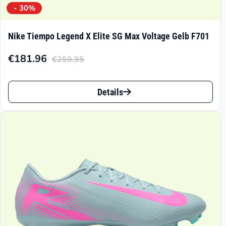
- 30%
Nike Tiempo Legend X Elite SG Max Voltage Gelb F701
€
181.96
€
259.95
Aktueller
Ursprünglicher
Preis
Preis
Dieses
ist:
war:
Details
Produkt
€181.96.
€259.95
weist
mehrere
Varianten
auf.
Die
Optionen