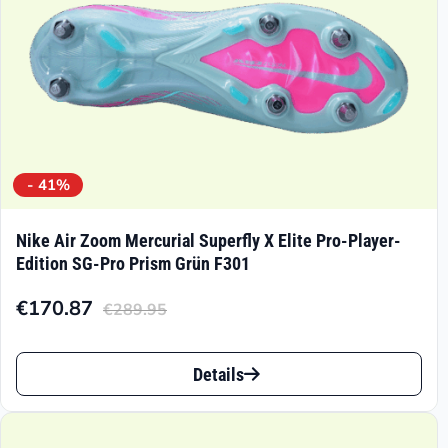
Produktseite
gewählt
werden
- 41%
Nike Air Zoom Mercurial Superfly X Elite Pro-Player-
Edition SG-Pro Prism Grün F301
€
170.87
€
289.95
Aktueller
Ursprünglicher
Preis
Preis
Dieses
ist:
war:
Details
Produkt
€170.87.
€289.95
weist