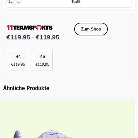
Schmal
Textil
Zum Shop
€
119.95
€
119.95
-
44
45
€
119.95
€
119.95
Ähnliche Produkte