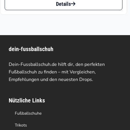
ist:
war:
Details
Produkt
€46.77.
€89.95
weist
mehrere
Varianten
dein-fussballschuh
auf.
Die
Dein-Fussballschuh.de hilft dir, den perfekten
Optionen
Fußballschuh zu finden – mit Vergleichen,
Empfehlungen und den neuesten Drops.
können
auf
Nützliche Links
der
Produktseite
Fußballschuhe
gewählt
Trikots