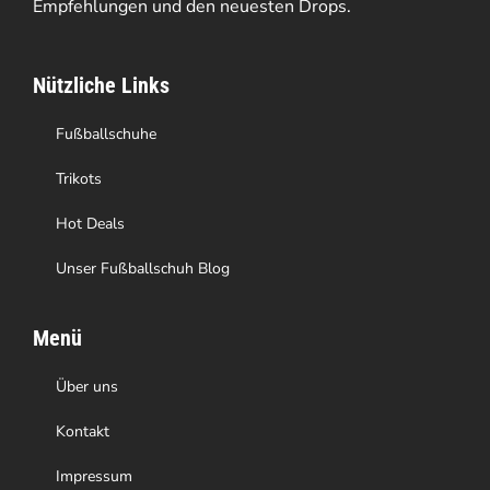
Empfehlungen und den neuesten Drops.
können
auf
Nützliche Links
der
Produktseite
Fußballschuhe
gewählt
Trikots
werden
Hot Deals
Unser Fußballschuh Blog
Menü
Über uns
Kontakt
Impressum