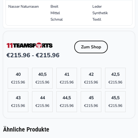
Nasser Naturrasen
Breit
Leder
Mittel
Synthetik
Schmal
Textil
Zum Shop
€
215.96
€
215.96
-
40
40,5
41
42
42,5
€
215.96
€
215.96
€
215.96
€
215.96
€
215.96
43
44
44,5
45
45,5
€
215.96
€
215.96
€
215.96
€
215.96
€
215.96
Ähnliche Produkte