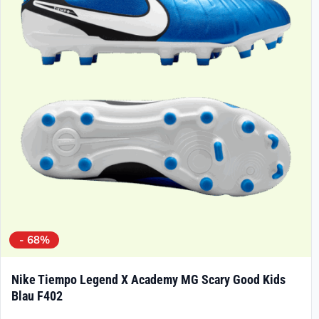
Optionen
können
auf
der
Produktseite
gewählt
werden
- 68%
Nike Tiempo Legend X Academy MG Scary Good Kids
Blau F402