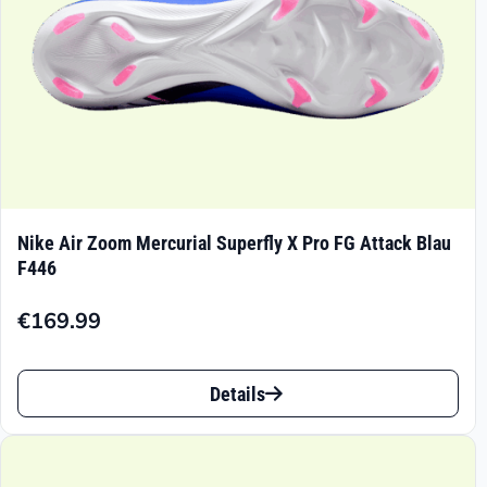
Produktseite
gewählt
werden
Nike Air Zoom Mercurial Superfly X Pro FG Attack Blau
F446
€
169.99
Dieses
Details
Produkt
weist