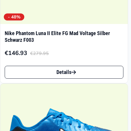
- 48%
Nike Phantom Luna II Elite FG Mad Voltage Silber
Schwarz F003
€
146.93
€
279.95
Aktueller
Ursprünglicher
Preis
Preis
Dieses
ist:
war:
Details
Produkt
€146.93.
€279.95
weist
mehrere
Varianten
auf.
Die