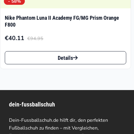
- 58%
Nike Phantom Luna II Academy FG/MG Prism Orange
F800
€
40.11
€
94.95
Aktueller
Ursprünglicher
Preis
Preis
Dieses
ist:
war:
Details
Produkt
€40.11.
€94.95
weist
mehrere
Varianten
dein-fussballschuh
auf.
Die
Dein-Fussballschuh.de hilft dir, den perfekten
Optionen
Fußballschuh zu finden – mit Vergleichen,