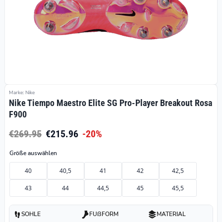
Marke: Nike
Nike Tiempo Maestro Elite SG Pro-Player Breakout Rosa
F900
€269.95
€215.96
-20%
Größe auswählen
40
40,5
41
42
42,5
43
44
44,5
45
45,5
SOHLE
FUßFORM
MATERIAL