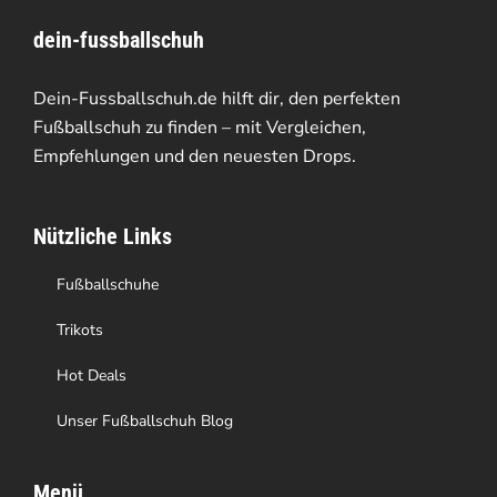
Varianten
dein-fussballschuh
auf.
Die
Dein-Fussballschuh.de hilft dir, den perfekten
Optionen
Fußballschuh zu finden – mit Vergleichen,
Empfehlungen und den neuesten Drops.
können
auf
Nützliche Links
der
Produktseite
Fußballschuhe
gewählt
Trikots
werden
Hot Deals
Unser Fußballschuh Blog
Menü