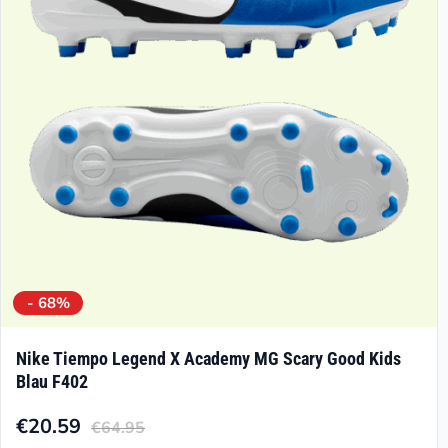
können
auf
der
Produktseite
gewählt
werden
- 68%
Nike Tiempo Legend X Academy MG Scary Good Kids
Blau F402
€
20.59
€
64.95
Aktueller
Ursprünglicher