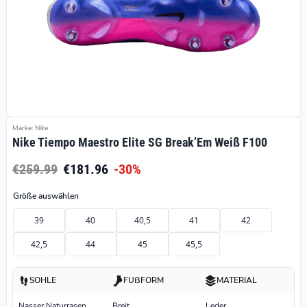
Marke: Nike
Nike Tiempo Maestro Elite SG Break’Em Weiß F100
€259.99
€181.96
-30%
Größe auswählen
39
40
40,5
41
42
42,5
44
45
45,5
SOHLE
FUßFORM
MATERIAL
Nasser Naturrasen
Breit
Leder