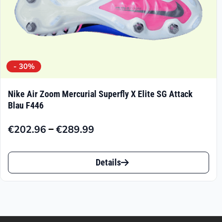
gewählt
werden
- 30%
Nike Air Zoom Mercurial Superfly X Elite SG Attack
Blau F446
–
€
202.96
€
289.99
Preisspanne:
€202.96
Dieses
bis
Details
Produkt
€289.99
weist
mehrere