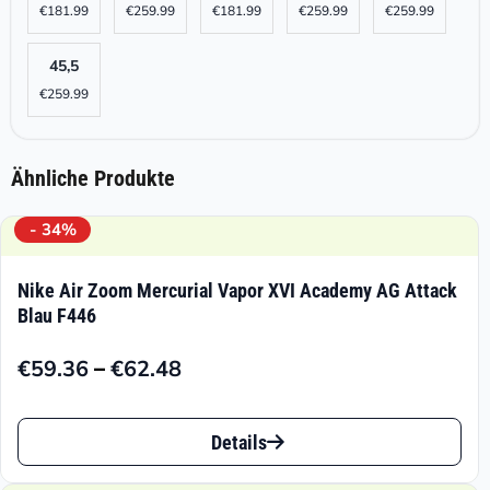
€
181.99
€
259.99
€
181.99
€
259.99
€
259.99
45,5
€
259.99
Ähnliche Produkte
- 34%
Nike Air Zoom Mercurial Vapor XVI Academy AG Attack
Blau F446
–
€
59.36
€
62.48
Preisspanne:
€59.36
Dieses
bis
Details
Produkt
€62.48