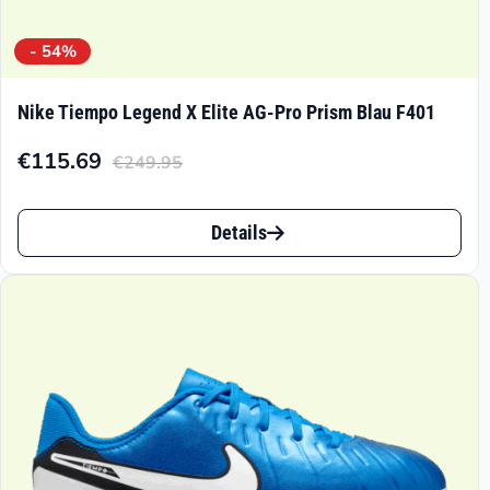
- 54%
Nike Tiempo Legend X Elite AG-Pro Prism Blau F401
€
115.69
€
249.95
Aktueller
Ursprünglicher
Preis
Preis
Dieses
ist:
war:
Details
Produkt
€115.69.
€249.95
weist
mehrere
Varianten
auf.
Die
Optionen