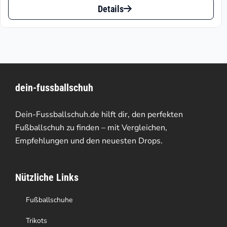
Details
Produkt
weist
mehrere
Varianten
dein-fussballschuh
auf.
Die
Dein-Fussballschuh.de hilft dir, den perfekten
Optionen
Fußballschuh zu finden – mit Vergleichen,
Empfehlungen und den neuesten Drops.
können
auf
Nützliche Links
der
Produktseite
Fußballschuhe
gewählt
Trikots