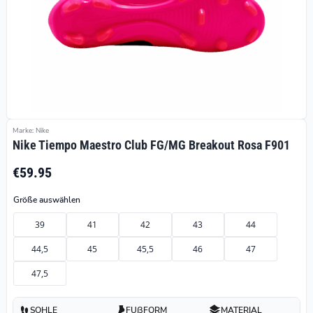
Marke: Nike
Nike Tiempo Maestro Club FG/MG Breakout Rosa F901
€59.95
Größe auswählen
39
41
42
43
44
44,5
45
45,5
46
47
47,5
SOHLE
FUßFORM
MATERIAL