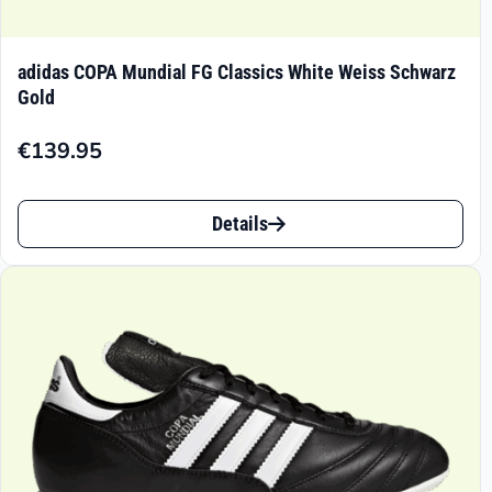
adidas COPA Mundial FG Classics White Weiss Schwarz
Gold
€
139.95
Dieses
Details
Produkt
weist
mehrere
Varianten
auf.
Die
Optionen