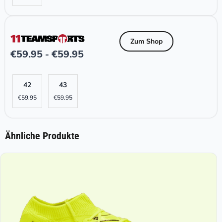
Zum Shop
€
59.95
€
59.95
-
42
43
€
59.95
€
59.95
Ähnliche Produkte