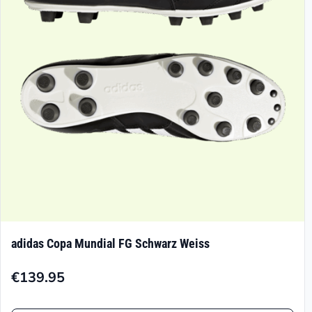
können
auf
der
Produktseite
gewählt
werden
adidas Copa Mundial FG Schwarz Weiss
€
139.95
Dieses