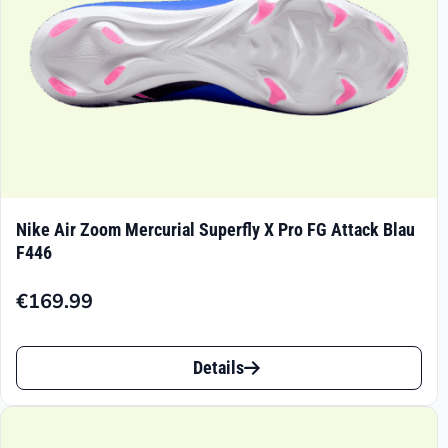
Produktseite
gewählt
werden
Nike Air Zoom Mercurial Superfly X Pro FG Attack Blau
F446
€
169.99
Dieses
Details
Produkt
weist