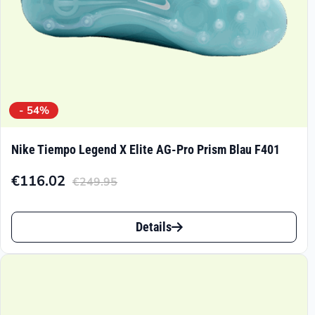
gewählt
werden
- 54%
Nike Tiempo Legend X Elite AG-Pro Prism Blau F401
€
116.02
€
249.95
Aktueller
Ursprünglicher
Preis
Preis
Dieses
ist:
war:
Details
Produkt
€116.02.
€249.95
weist
mehrere
Varianten