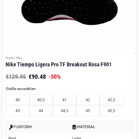
Marke: Nike
Nike Tiempo Ligera Pro TF Breakout Rosa F901
€129.95
€90.48
-30%
Größe auswählen
40
40,5
41
42
42,5
43
44
44,5
45
45,5
FUßFORM
MATERIAL
Breit
Leder