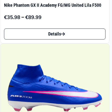
Nike Phantom GX II Academy FG/MG United Lila F500
–
€
35.98
€
89.99
Preisspanne:
€35.98
Dieses
bis
Details
Produkt
€89.99
weist
mehrere
Varianten
auf.
Die
Optionen
können
auf