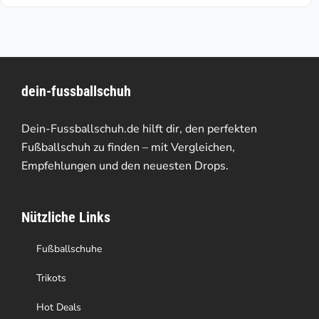
weist
mehrere
Varianten
dein-fussballschuh
auf.
Die
Dein-Fussballschuh.de hilft dir, den perfekten
Optionen
Fußballschuh zu finden – mit Vergleichen,
Empfehlungen und den neuesten Drops.
können
auf
Nützliche Links
der
Produktseite
Fußballschuhe
gewählt
Trikots
werden
Hot Deals