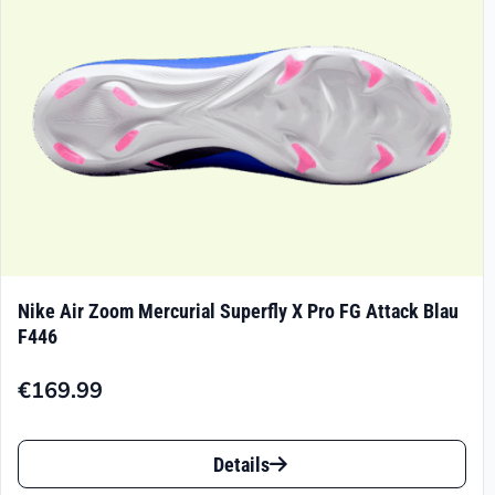
der
Produktseite
gewählt
werden
Nike Air Zoom Mercurial Superfly X Pro FG Attack Blau
F446
€
169.99
Dieses
Details
Produkt