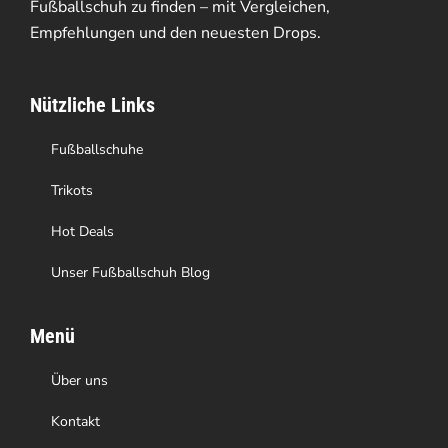
Optionen
Fußballschuh zu finden – mit Vergleichen,
Empfehlungen und den neuesten Drops.
können
auf
Nützliche Links
der
Produktseite
Fußballschuhe
gewählt
Trikots
werden
Hot Deals
Unser Fußballschuh Blog
Menü
Über uns
Kontakt