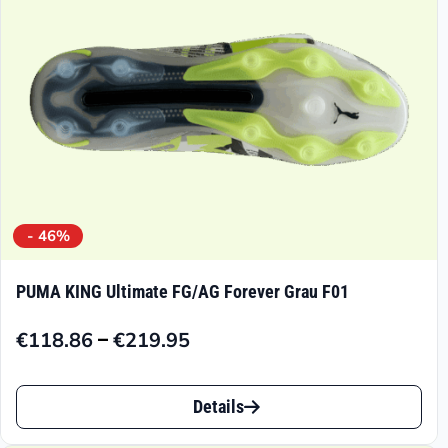
auf
der
Produktseite
gewählt
werden
- 46%
PUMA KING Ultimate FG/AG Forever Grau F01
–
€
118.86
€
219.95
Preisspanne:
€118.86
Dieses
bis
Details
Produkt
€219.95