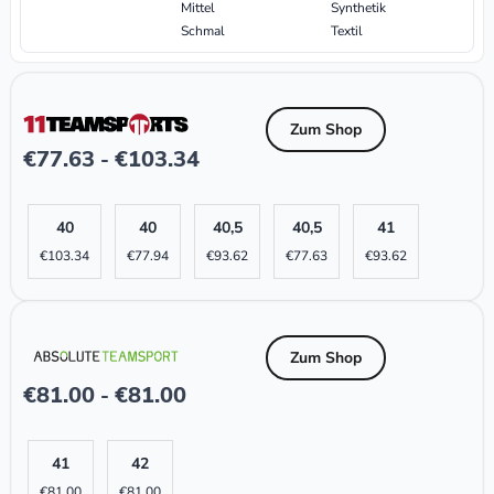
Mittel
Synthetik
Schmal
Textil
Zum Shop
€
77.63
€
103.34
-
40
40
40,5
40,5
41
€
103.34
€
77.94
€
93.62
€
77.63
€
93.62
Zum Shop
€
81.00
€
81.00
-
41
42
€
81.00
€
81.00