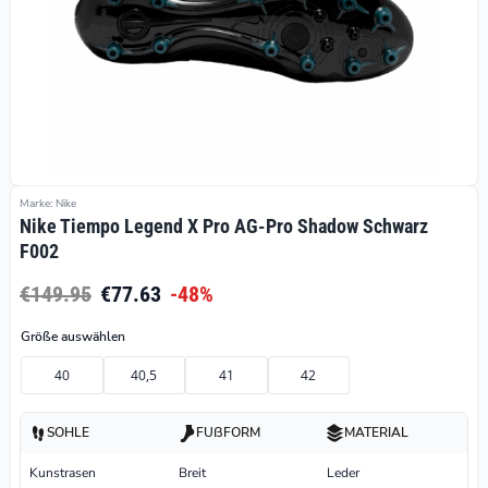
Marke: Nike
Nike Tiempo Legend X Pro AG-Pro Shadow Schwarz
F002
€149.95
€77.63
-48%
Größe auswählen
40
40,5
41
42
SOHLE
FUßFORM
MATERIAL
Kunstrasen
Breit
Leder