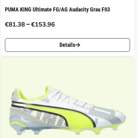
PUMA KING Ultimate FG/AG Audacity Grau F03
–
€
81.38
€
153.96
Preisspanne:
€81.38
Dieses
bis
Details
Produkt
€153.96
weist
mehrere
Varianten
auf.
Die
Optionen
können