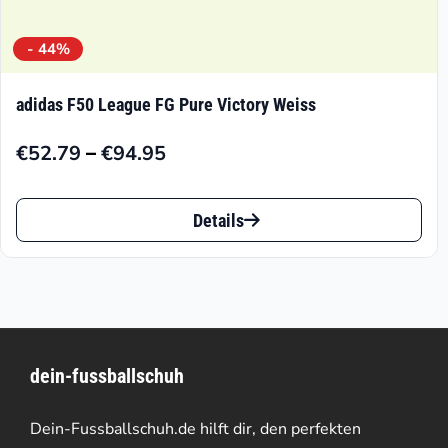
- 44%
adidas F50 League FG Pure Victory Weiss
–
€
52.79
€
94.95
Preisspanne:
€52.79
Dieses
bis
Details
Produkt
€94.95
weist
mehrere
Varianten
dein-fussballschuh
auf.
Die
Dein-Fussballschuh.de hilft dir, den perfekten