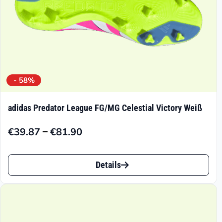
- 58%
adidas Predator League FG/MG Celestial Victory Weiß
–
€
39.87
€
81.90
Preisspanne:
€39.87
Dieses
bis
Details
Produkt
€81.90
weist
mehrere