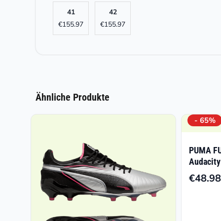
41
42
€
155.97
€
155.97
Ähnliche Produkte
- 65%
PUMA FU
Audacity
€
48.98