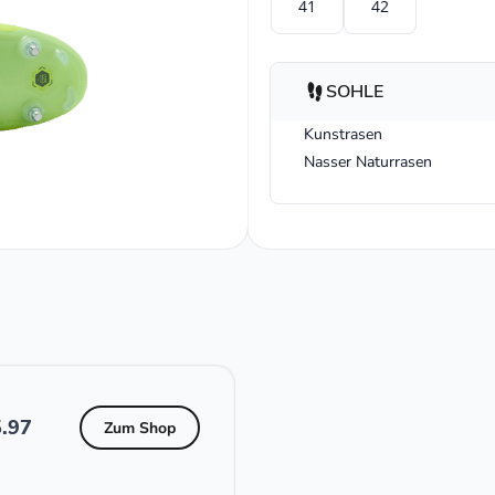
41
42
SOHLE
Kunstrasen
Nasser Naturrasen
.97
Zum Shop