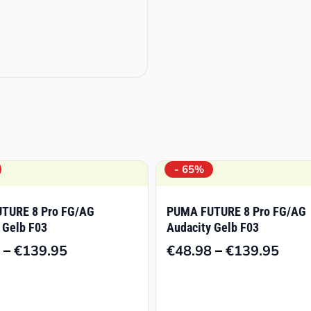
- 65%
TURE 8 Pro FG/AG
PUMA FUTURE 8 Pro FG/AG
 Gelb F03
Audacity Gelb F03
–
–
€
139.95
€
48.98
€
139.95
Preisspanne:
Prei
€48.98
€48.
bis
bis