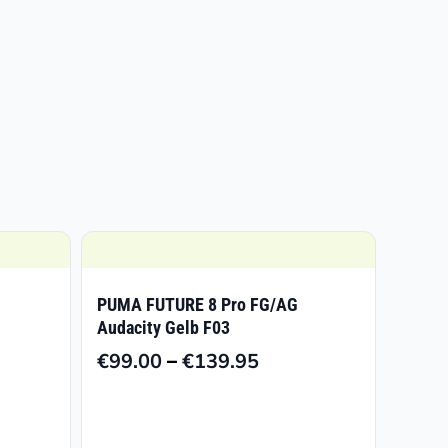
PUMA FUTURE 8 Pro FG/AG
Audacity Gelb F03
–
€
99.00
€
139.95
sspanne:
Preisspanne:
98
€99.00
bis