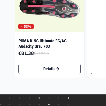
- 63%
PUMA KING Ultimate FG/AG
Audacity Grau F03
€
81.38
€
219.95
Ursprünglicher
Aktueller
Preis
Preis
Dieses
Dieses
war:
ist:
Details
Produkt
Produk
€219.95
€81.38.
weist
weist
mehrere
mehrer
Varianten
Varian