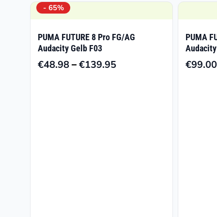
- 65%
PUMA FUTURE 8 Pro FG/AG
PUMA FU
Audacity Gelb F03
Audacity
–
€
48.98
€
139.95
€
99.00
Preisspanne:
€48.98
bis
€139.95