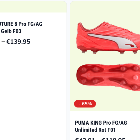
TURE 8 Pro FG/AG
 Gelb F03
–
€
139.95
Preisspanne:
€99.00
bis
€139.95
- 65%
PUMA KING Pro FG/AG
Unlimited Rot F01
–