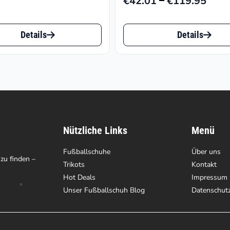
€
42.01
€
119.95
Prei
€42.
Dieses
bis
Details
Details
t
Produkt
€119
weist
e
mehrere
ten
Varianten
auf.
Nützliche Links
Menü
Die
en
Fußballschuhe
Optionen
Über uns
 zu finden –
Trikots
Kontakt
können
Hot Deals
Impressum
auf
Unser Fußballschuh Blog
Datenschut
der
tseite
Produktseite