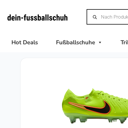
Zum
Products
Inhalt
search
springen
Hot Deals
Fußballschuhe
Tr