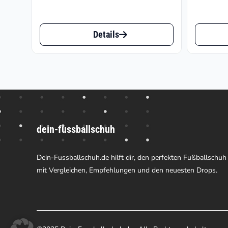
Dieses
Dieses
Details
Produkt
Produk
weist
weist
mehrere
mehrer
Varianten
Varian
auf.
auf.
dein-fussballschuh
Die
Die
Optionen
Option
Dein-Fussballschuh.de hilft dir, den perfekten Fußballschuh
können
können
mit Vergleichen, Empfehlungen und den neuesten Drops.
auf
auf
der
der
Produktseite
Produk