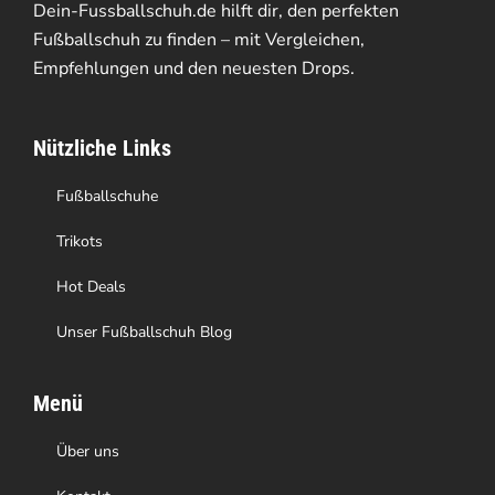
Dein-Fussballschuh.de hilft dir, den perfekten
Optionen
Fußballschuh zu finden – mit Vergleichen,
Empfehlungen und den neuesten Drops.
können
auf
Nützliche Links
der
Produktseite
Fußballschuhe
gewählt
Trikots
werden
Hot Deals
Unser Fußballschuh Blog
Menü
Über uns