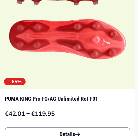
auf
der
Produktseite
gewählt
werden
- 65%
PUMA KING Pro FG/AG Unlimited Rot F01
–
€
42.01
€
119.95
Preisspanne:
€42.01
Dieses
bis
Details