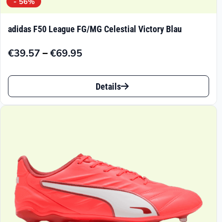
- 56%
adidas F50 League FG/MG Celestial Victory Blau
–
€
39.57
€
69.95
Preisspanne:
€39.57
Dieses
bis
Details
Produkt
€69.95
weist
mehrere
Varianten
auf.
Die
Optionen
können