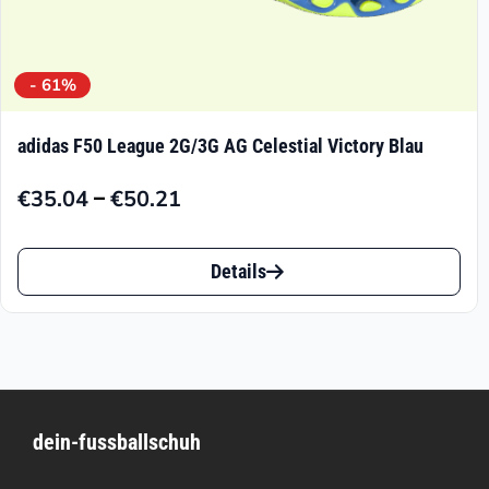
- 61%
adidas F50 League 2G/3G AG Celestial Victory Blau
–
€
35.04
€
50.21
Preisspanne:
€35.04
Dieses
bis
Details
Produkt
€50.21
weist
mehrere
Varianten
dein-fussballschuh
auf.
Die