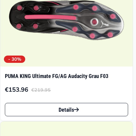
- 30%
PUMA KING Ultimate FG/AG Audacity Grau F03
€
153.96
€
219.95
Aktueller
Ursprünglicher
Preis
Preis
Dieses
ist:
war:
Details
Produkt
€153.96.
€219.95
weist