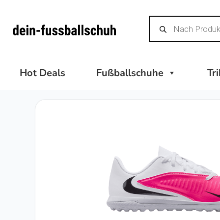
Zum
Products
Inhalt
search
springen
Hot Deals
Fußballschuhe
Tr