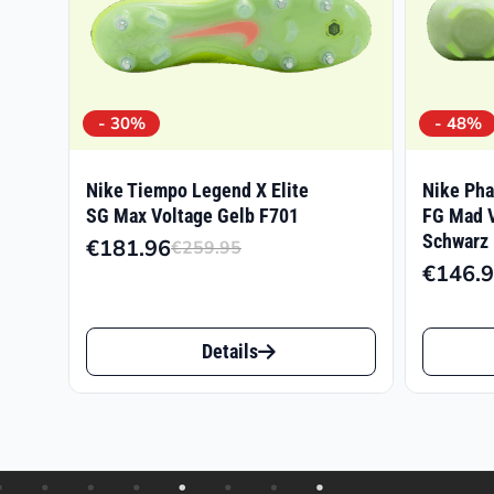
- 30%
- 48%
Nike Tiempo Legend X Elite
Nike Pha
SG Max Voltage Gelb F701
FG Mad V
Schwarz
€
181.96
€
259.95
Ursprünglicher
Aktueller
€
146.
Preis
Preis
war:
ist:
Dieses
Dieses
€259.95
€181.96.
Details
Produkt
Produk
weist
weist
mehrere
mehrer
Varianten
Varian