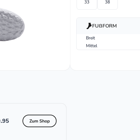
33
38
FUßFORM
Breit
Mittel
.95
Zum Shop