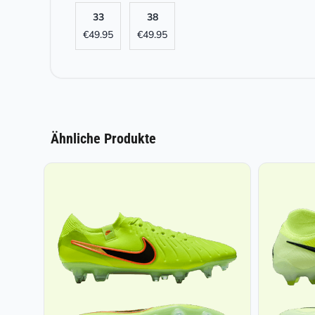
33
38
€
49.95
€
49.95
Ähnliche Produkte