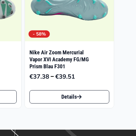
- 58%
Nike Air Zoom Mercurial
Vapor XVI Academy FG/MG
Prism Blau F301
isspanne:
–
€
37.38
€
39.51
Preisspanne:
9.97
€37.38
Dieses
bis
9.99
Details
Produkt
€39.51
weist
mehrere
Varianten