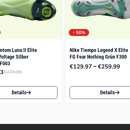
- 50%
ntom Luna II Elite
Nike Tiempo Legend X Elite
oltage Silber
FG Fear Nothing Grün F300
 F003
–
€
129.97
€
259.99
Pre
93
€
279.95
Ursprünglicher
Aktueller
€12
Preis
Preis
bis
Dieses
war:
ist:
€25
Details
Details
t
Produkt
€279.95
€146.93.
weist
e
mehrere
ten
Varianten