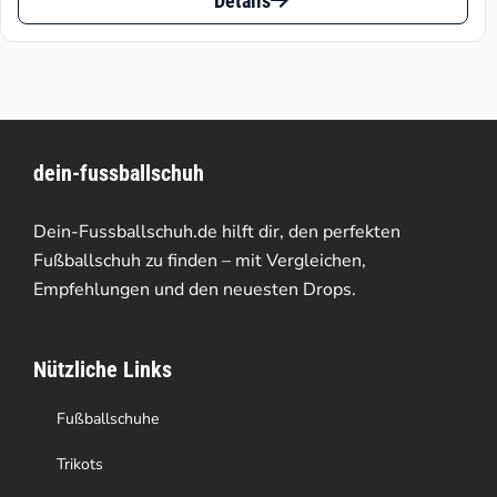
ist:
war:
Details
Produkt
€113.09.
€279.95
weist
mehrere
Varianten
dein-fussballschuh
auf.
Die
Dein-Fussballschuh.de hilft dir, den perfekten
Optionen
Fußballschuh zu finden – mit Vergleichen,
Empfehlungen und den neuesten Drops.
können
auf
Nützliche Links
der
Produktseite
Fußballschuhe
gewählt
Trikots
werden