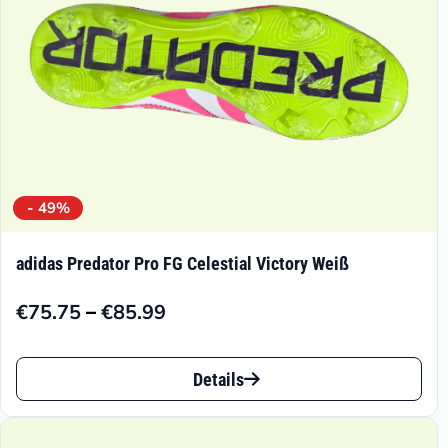
der
Produktseite
gewählt
werden
- 49%
adidas Predator Pro FG Celestial Victory Weiß
–
€
75.75
€
85.99
Preisspanne:
€75.75
Dieses
bis
Details
Produkt
€85.99
weist