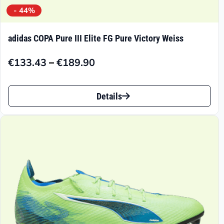
- 44%
adidas COPA Pure III Elite FG Pure Victory Weiss
–
€
133.43
€
189.90
Preisspanne:
€133.43
Dieses
bis
Details
Produkt
€189.90
weist
mehrere
Varianten
auf.
Die
Optionen