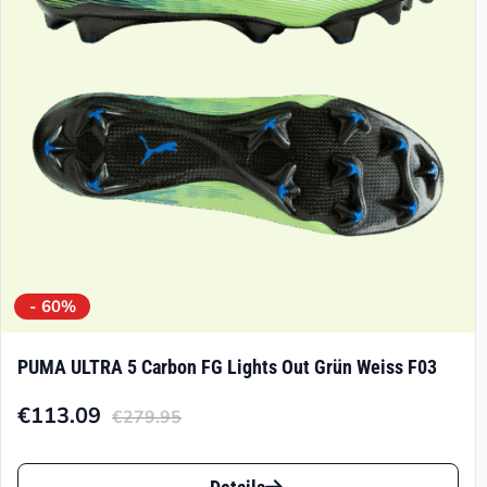
können
auf
der
Produktseite
gewählt
werden
- 60%
PUMA ULTRA 5 Carbon FG Lights Out Grün Weiss F03
€
113.09
€
279.95
Aktueller
Ursprünglicher
Preis
Preis
Dieses