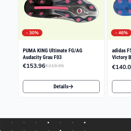
- 30%
- 46%
PUMA KING Ultimate FG/AG
adidas F
Audacity Grau F03
Victory 
€
153.96
€
219.95
€
140.
Ursprünglicher
Aktueller
Preis
Preis
Dieses
Dieses
war:
ist:
Details
Produkt
Produk
€219.95
€153.96.
weist
weist
mehrere
mehrer
Varianten
Varian