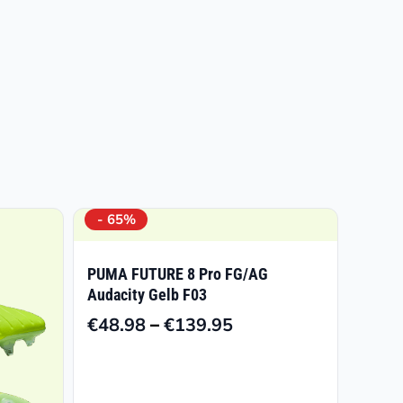
- 65%
PUMA FUTURE 8 Pro FG/AG
Audacity Gelb F03
–
€
48.98
€
139.95
Preisspanne:
€48.98
bis