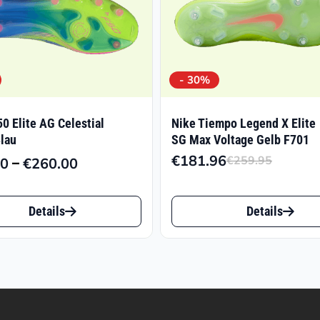
- 30%
50 Elite AG Celestial
Nike Tiempo Legend X Elite
Blau
SG Max Voltage Gelb F701
€
181.96
–
€
259.95
00
€
260.00
Ursprü
Aktuel
Preisspanne:
Preis
Preis
€140.00
Dieses
war:
ist:
bis
Details
Details
t
Produkt
€259.9
€181.9
€260.00
weist
e
mehrere
ten
Varianten