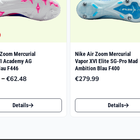
 Zoom Mercurial
Nike Air Zoom Mercurial
VI Academy AG
Vapor XVI Elite SG-Pro Mad
lau F446
Ambition Blau F400
–
€
62.48
€
279.99
Preisspanne:
€62.06
Dieses
bis
Details
Details
€62.48
t
Produkt
weist
e
mehrere