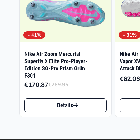
- 41%
- 31%
Nike Air Zoom Mercurial
Nike Air
Superfly X Elite Pro-Player-
Vapor X
Edition SG-Pro Prism Grün
Attack B
F301
€
62.06
€
170.87
€
289.95
Ursprünglicher
Aktueller
Preis
Preis
Dieses
Dieses
war:
ist:
Details
Produkt
Produk
€289.95
€170.87.
weist
weist
mehrere
mehrer