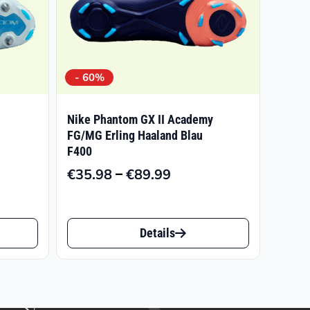
- 60%
Nike Phantom GX II Academy
FG/MG Erling Haaland Blau
F400
–
€
35.98
€
89.99
Preisspanne:
€35.98
Dieses
bis
Details
€89.99
Produkt
weist
mehrere