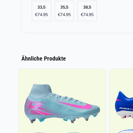
33,5
35,5
38,5
€
74.95
€
74.95
€
74.95
Ähnliche Produkte