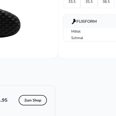
33,5
35,5
38,5
FUßFORM
Mittel
Schmal
.95
Zum Shop