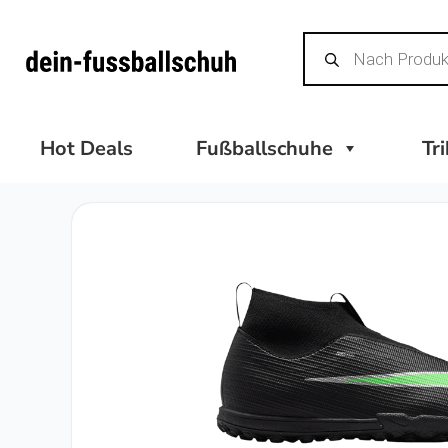
Zum
Products
Inhalt
search
springen
Hot Deals
Fußballschuhe
Tr