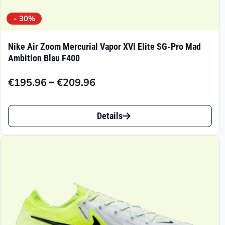
- 30%
Nike Air Zoom Mercurial Vapor XVI Elite SG-Pro Mad
Ambition Blau F400
–
€
195.96
€
209.96
Preisspanne:
€195.96
Dieses
bis
Details
Produkt
€209.96
weist
mehrere
Varianten
auf.
Die