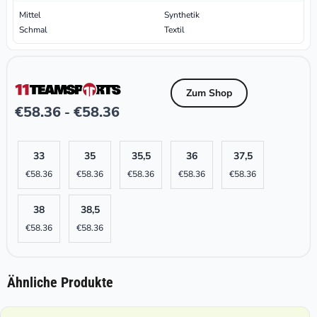
Mittel
Synthetik
Schmal
Textil
Zum Shop
€
58.36
€
58.36
-
33
35
35,5
36
37,5
€
58.36
€
58.36
€
58.36
€
58.36
€
58.36
38
38,5
€
58.36
€
58.36
Ähnliche Produkte