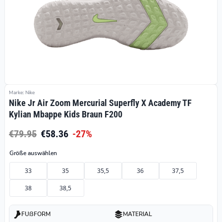
Marke: Nike
Nike Jr Air Zoom Mercurial Superfly X Academy TF
Kylian Mbappe Kids Braun F200
€79.95
€58.36
-27%
Größe auswählen
33
35
35,5
36
37,5
38
38,5
FUßFORM
MATERIAL