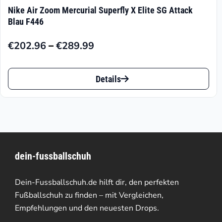
Nike Air Zoom Mercurial Superfly X Elite SG Attack
Blau F446
–
€
202.96
€
289.99
Preisspanne:
€202.96
Dieses
bis
Details
Produkt
€289.99
weist
mehrere
Varianten
dein-fussballschuh
auf.
Die
Dein-Fussballschuh.de hilft dir, den perfekten
Optionen
Fußballschuh zu finden – mit Vergleichen,
Empfehlungen und den neuesten Drops.
können