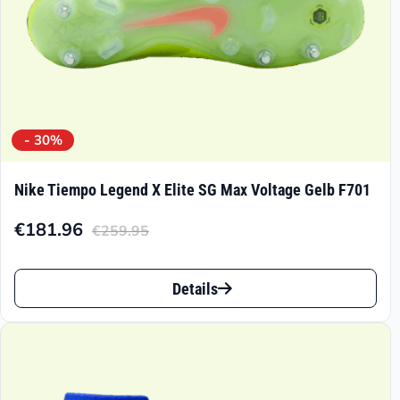
gewählt
werden
- 30%
Nike Tiempo Legend X Elite SG Max Voltage Gelb F701
€
181.96
€
259.95
Aktueller
Ursprünglicher
Preis
Preis
Dieses
ist:
war:
Details
Produkt
€181.96.
€259.95
weist
mehrere
Varianten