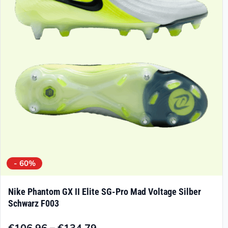
Optionen
können
auf
der
Produktseite
gewählt
werden
- 60%
Nike Phantom GX II Elite SG-Pro Mad Voltage Silber
Schwarz F003
–