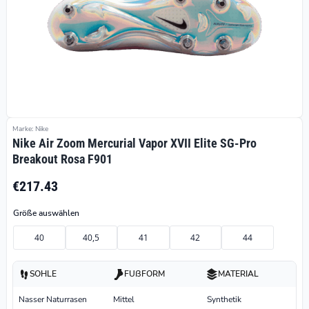
Marke: Nike
Nike Air Zoom Mercurial Vapor XVII Elite SG-Pro
Breakout Rosa F901
€217.43
Größe auswählen
40
40,5
41
42
44
SOHLE
FUßFORM
MATERIAL
Nasser Naturrasen
Mittel
Synthetik