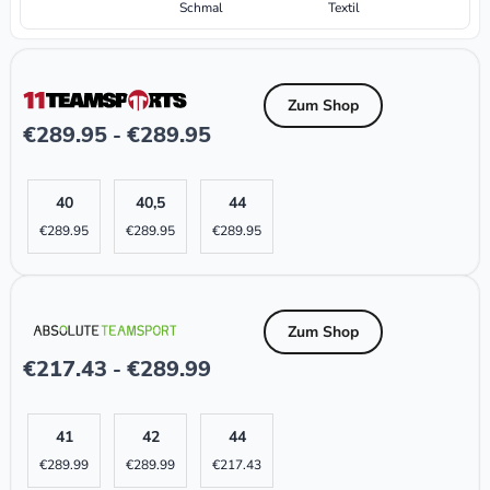
Schmal
Textil
Zum Shop
€
289.95
€
289.95
-
40
40,5
44
€
289.95
€
289.95
€
289.95
Zum Shop
€
217.43
€
289.99
-
41
42
44
€
289.99
€
289.99
€
217.43