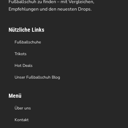
Optionen
Fußballschuh zu finden – mit Vergleichen,
Empfehlungen und den neuesten Drops.
können
auf
Nützliche Links
der
Produktseite
Fußballschuhe
gewählt
Trikots
werden
Hot Deals
Unser Fußballschuh Blog
Menü
Über uns
Kontakt