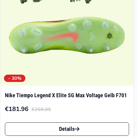
auf
der
Produktseite
gewählt
werden
- 30%
Nike Tiempo Legend X Elite SG Max Voltage Gelb F701
€
181.96
€
259.95
Aktueller
Ursprünglicher
Preis
Preis
Dieses
ist:
war:
Details
Produkt