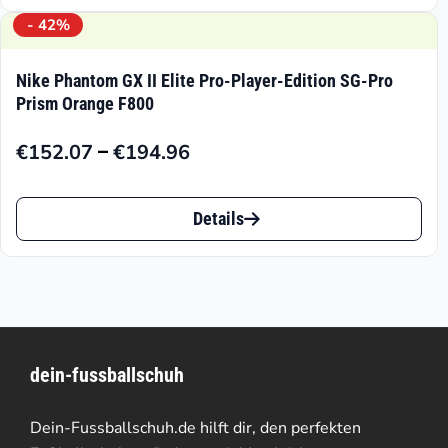
€181.96.
€259.95
weist
- 42%
mehrere
Nike Phantom GX II Elite Pro-Player-Edition SG-Pro
Varianten
Prism Orange F800
auf.
–
€
152.07
€
194.96
Preisspanne:
Die
€152.07
Dieses
Optionen
bis
Details
Produkt
können
€194.96
weist
auf
mehrere
der
Varianten
Produktseite
dein-fussballschuh
auf.
gewählt
Die
werden
Dein-Fussballschuh.de hilft dir, den perfekten