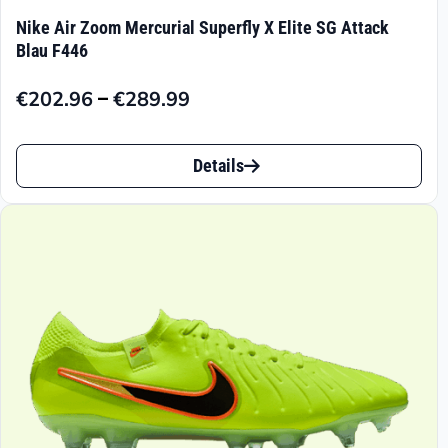
Nike Air Zoom Mercurial Superfly X Elite SG Attack
Blau F446
–
€
202.96
€
289.99
Preisspanne:
€202.96
Dieses
bis
Details
Produkt
€289.99
weist
mehrere
Varianten
auf.
Die
Optionen
können