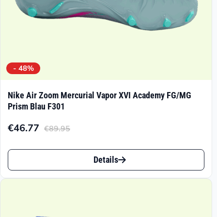
- 48%
Nike Air Zoom Mercurial Vapor XVI Academy FG/MG
Prism Blau F301
€
46.77
€
89.95
Aktueller
Ursprünglicher
Preis
Preis
Dieses
ist:
war:
Details
Produkt
€46.77.
€89.95
weist
mehrere