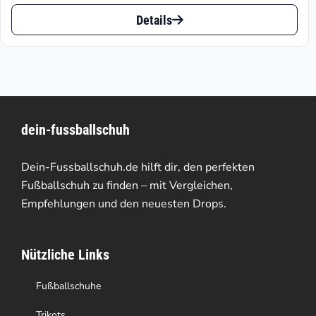
Dieses
bis
Details
Produkt
€240.00
weist
mehrere
Varianten
dein-fussballschuh
auf.
Die
Dein-Fussballschuh.de hilft dir, den perfekten
Optionen
Fußballschuh zu finden – mit Vergleichen,
Empfehlungen und den neuesten Drops.
können
auf
Nützliche Links
der
Produktseite
Fußballschuhe
gewählt
Trikots