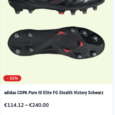
können
auf
der
Produktseite
gewählt
werden
- 52%
adidas COPA Pure III Elite FG Stealth Victory Schwarz
–
€
114.12
€
240.00
Preisspanne:
€114.12