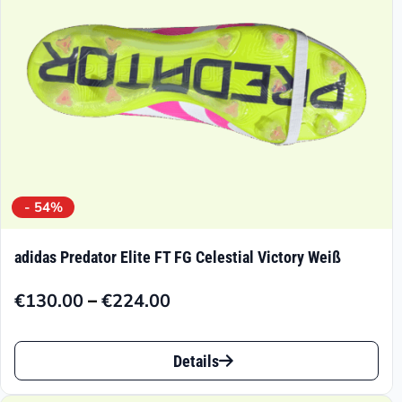
der
Produktseite
gewählt
werden
- 54%
adidas Predator Elite FT FG Celestial Victory Weiß
–
€
130.00
€
224.00
Preisspanne:
€130.00
Dieses
bis
Details
Produkt
€224.00