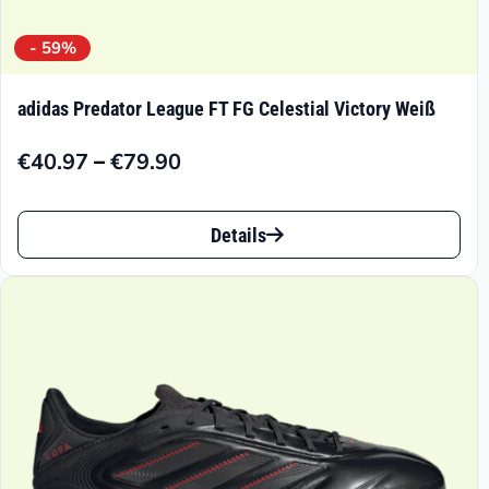
- 59%
adidas Predator League FT FG Celestial Victory Weiß
–
€
40.97
€
79.90
Preisspanne:
€40.97
Dieses
bis
Details
Produkt
€79.90
weist
mehrere
Varianten
auf.
Die
Optionen