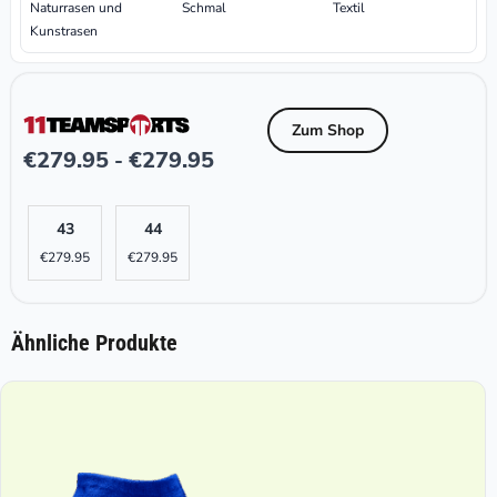
Naturrasen und
Schmal
Textil
Kunstrasen
Zum Shop
€
279.95
€
279.95
-
43
44
€
279.95
€
279.95
Ähnliche Produkte