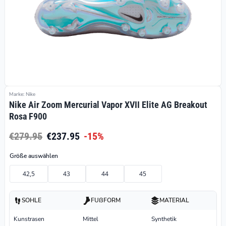
Marke: Nike
Nike Air Zoom Mercurial Vapor XVII Elite AG Breakout
Rosa F900
€279.95
€237.95
-15%
Größe auswählen
42,5
43
44
45
SOHLE
FUßFORM
MATERIAL
Kunstrasen
Mittel
Synthetik