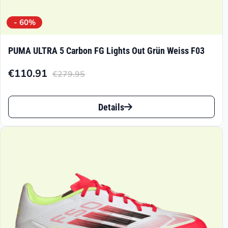
- 60%
PUMA ULTRA 5 Carbon FG Lights Out Grün Weiss F03
€
110.91
€
279.95
Aktueller
Ursprünglicher
Preis
Preis
Dieses
ist:
war:
Details
Produkt
€110.91.
€279.95
weist
mehrere
Varianten
auf.
Die
Optionen