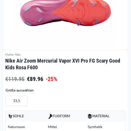
Marke: Nike
Nike Air Zoom Mercurial Vapor XVI Pro FG Scary Good
Kids Rosa F600
€119.95
€89.96
-25%
Größe auswählen
33,5
SOHLE
FUßFORM
MATERIAL
Naturrasen
Mittel
Synthetik