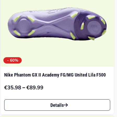
der
Produktseite
gewählt
werden
- 60%
Nike Phantom GX II Academy FG/MG United Lila F500
–
€
35.98
€
89.99
Preisspanne:
€35.98
Dieses
bis
Details
Produkt
€89.99