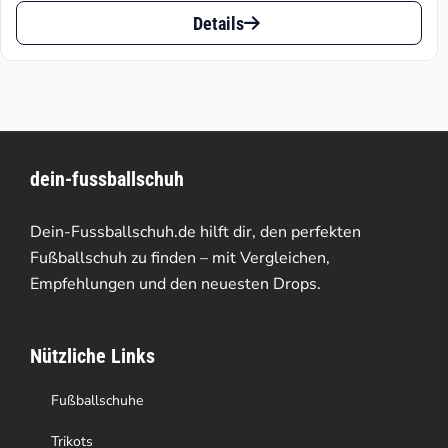
Dieses
bis
Details
Produkt
€94.95
weist
mehrere
Varianten
dein-fussballschuh
auf.
Die
Dein-Fussballschuh.de hilft dir, den perfekten
Optionen
Fußballschuh zu finden – mit Vergleichen,
Empfehlungen und den neuesten Drops.
können
auf
Nützliche Links
der
Produktseite
Fußballschuhe
gewählt
Trikots