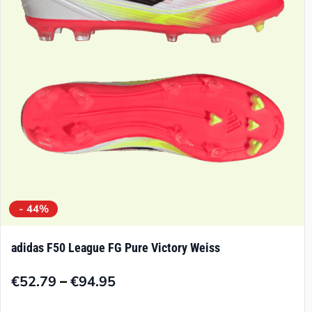
können
auf
der
Produktseite
gewählt
werden
- 44%
adidas F50 League FG Pure Victory Weiss
–
€
52.79
€
94.95
Preisspanne:
€52.79