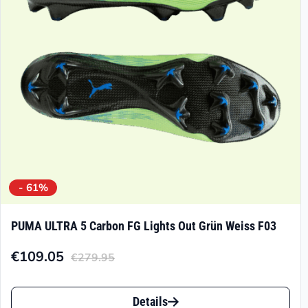
- 61%
PUMA ULTRA 5 Carbon FG Lights Out Grün Weiss F03
€
109.05
€
279.95
Aktueller
Ursprünglicher
Preis
Preis
Dieses
ist:
war:
Details