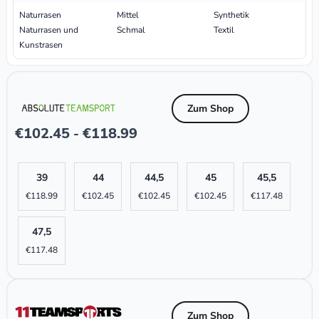
Naturrasen
Mittel
Synthetik
Naturrasen und
Schmal
Textil
Kunstrasen
Zum Shop
€
102.45
€
118.99
-
39
44
44,5
45
45,5
€
118.99
€
102.45
€
102.45
€
102.45
€
117.48
47,5
€
117.48
Zum Shop