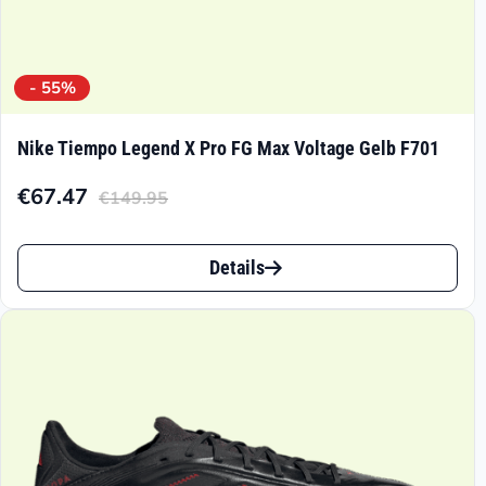
- 55%
Nike Tiempo Legend X Pro FG Max Voltage Gelb F701
€
67.47
€
149.95
Aktueller
Ursprünglicher
Preis
Preis
Dieses
ist:
war:
Details
Produkt
€67.47.
€149.95
weist
mehrere
Varianten
auf.
Die