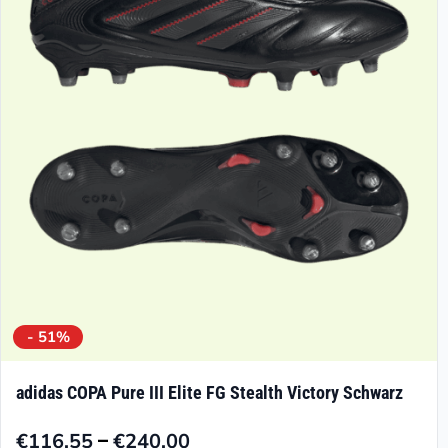
Optionen
können
auf
der
Produktseite
gewählt
werden
- 51%
adidas COPA Pure III Elite FG Stealth Victory Schwarz
–
€
116.55
€
240.00