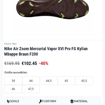
Marke: Nike
Nike Air Zoom Mercurial Vapor XVI Pro FG Kylian
Mbappe Braun F200
€169.95
€102.45
-40%
Größe auswählen
39
44
44,5
45
45,5
46
47,5
SOHLE
FUßFORM
MATERIAL