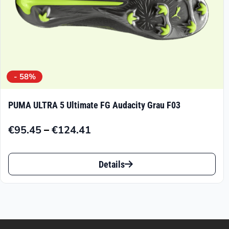
gewählt
werden
- 58%
PUMA ULTRA 5 Ultimate FG Audacity Grau F03
–
€
95.45
€
124.41
Preisspanne:
€95.45
Dieses
bis
Details
Produkt
€124.41
weist
mehrere
Varianten