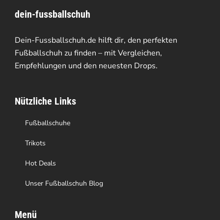
dein-fussballschuh
auf.
Die
Dein-Fussballschuh.de hilft dir, den perfekten
Optionen
Fußballschuh zu finden – mit Vergleichen,
Empfehlungen und den neuesten Drops.
können
auf
Nützliche Links
der
Produktseite
Fußballschuhe
gewählt
Trikots
werden
Hot Deals
Unser Fußballschuh Blog
Menü