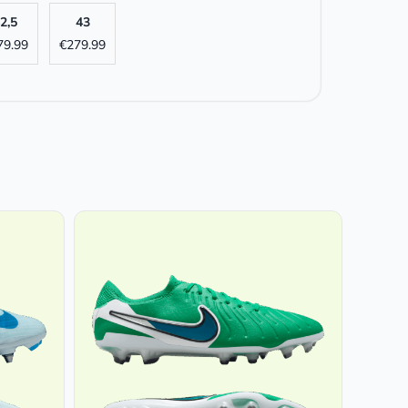
2,5
43
79.99
€
279.99