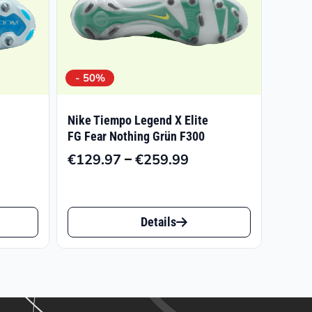
- 50%
Nike Tiempo Legend X Elite
FG Fear Nothing Grün F300
–
€
129.97
€
259.99
Preisspanne:
isspanne:
€129.97
5.96
bis
Dieses
€259.99
Details
Produkt
9.96
weist
mehrere
Varianten