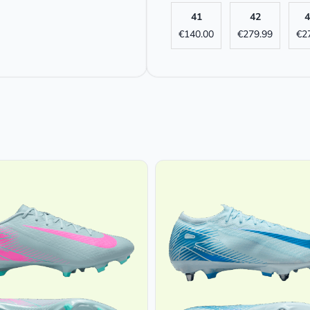
41
42
4
€
140.00
€
279.99
€
2