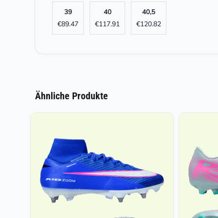
39
40
40,5
€
89.47
€
117.91
€
120.82
Ähnliche Produkte