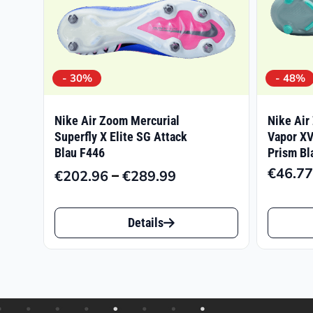
- 30%
- 48%
Nike Air Zoom Mercurial
Nike Air
Superfly X Elite SG Attack
Vapor X
Blau F446
Prism Bl
€
46.77
–
€
202.96
€
289.99
Preisspanne:
€202.96
Dieses
Dieses
bis
Details
Produkt
Produk
€289.99
weist
weist
mehrere
mehrer
Varianten
Varian