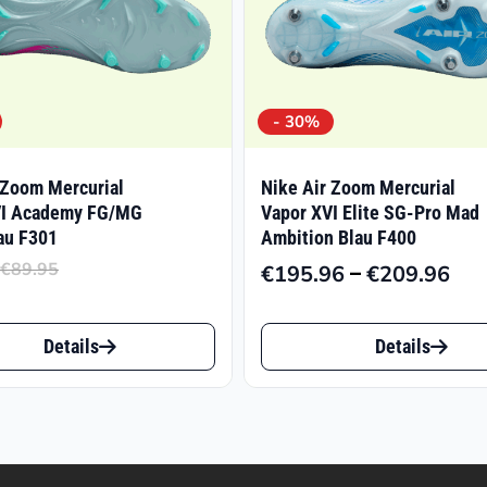
- 30%
 Zoom Mercurial
Nike Air Zoom Mercurial
VI Academy FG/MG
Vapor XVI Elite SG-Pro Mad
au F301
Ambition Blau F400
€
89.95
–
€
195.96
€
209.96
Ursprünglicher
Aktueller
Pre
Preis
Preis
€19
Dieses
war:
ist:
bis
Details
Details
t
Produkt
€89.95
€46.77.
€20
weist
e
mehrere
ten
Varianten