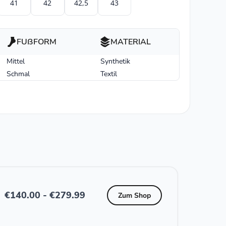
41
42
42,5
43
FUßFORM
MATERIAL
Mittel
Synthetik
Schmal
Textil
€
140.00
-
€
279.99
Zum Shop