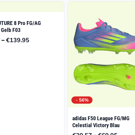
TURE 8 Pro FG/AG
 Gelb F03
–
€
139.95
Preisspanne:
€99.00
bis
€139.95
- 56%
adidas F50 League FG/MG
Celestial Victory Blau
–