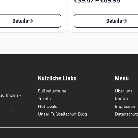
€
39.57
€
69.95
Preiss
€39.5
Dieses
bis
Details
Details
t
Produkt
€69.9
weist
e
mehrere
ten
Varianten
auf.
Nützliche Links
Menü
Die
en
Fußballschuhe
Optionen
Über uns
 zu finden –
Trikots
Kontakt
können
Hot Deals
Impressum
auf
Unser Fußballschuh Blog
Datenschut
der
tseite
Produktseite