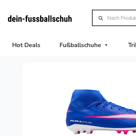
Zum
Products
Inhalt
search
springen
Hot Deals
Fußballschuhe
Tr