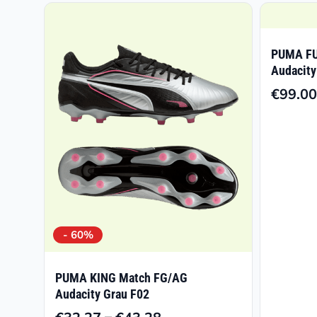
PUMA FU
Audacity
€
99.00
- 60%
PUMA KING Match FG/AG
Audacity Grau F02
–