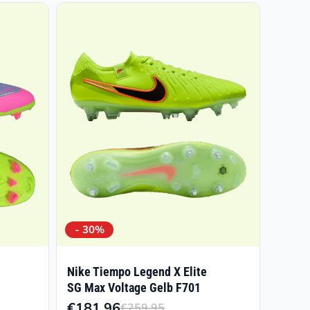
- 30%
Nike Tiempo Legend X Elite
SG Max Voltage Gelb F701
€
181.96
€
259.95