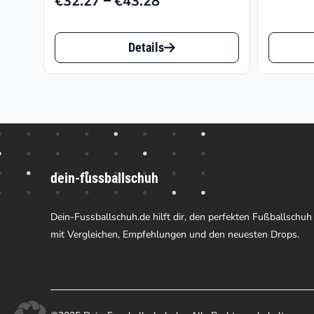
€
32.27
€
43.28
Preisspanne:
€32.27
Dieses
Dieses
bis
Details
Produkt
Produk
€43.28
weist
weist
mehrere
mehrer
Varianten
Varian
auf.
auf.
dein-fussballschuh
Die
Die
Optionen
Option
Dein-Fussballschuh.de hilft dir, den perfekten Fußballschuh
können
können
mit Vergleichen, Empfehlungen und den neuesten Drops.
auf
auf
der
der
Produktseite
Produk