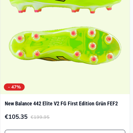
können
auf
der
Produktseite
gewählt
werden
- 47%
New Balance 442 Elite V2 FG First Edition Grün FEF2
€
105.35
€
199.95
Aktueller
Ursprünglicher
Preis
Preis
Dieses