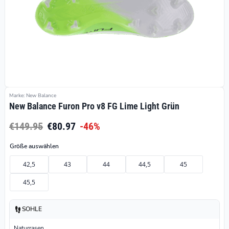
Marke: New Balance
New Balance Furon Pro v8 FG Lime Light Grün
€149.95
€80.97
-46%
Größe auswählen
42,5
43
44
44,5
45
45,5
SOHLE
Naturrasen