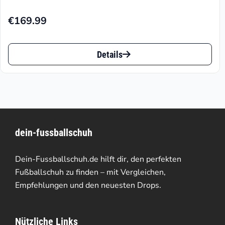
€
169.99
Dieses
Details
Produkt
weist
mehrere
Varianten
dein-fussballschuh
auf.
Die
Dein-Fussballschuh.de hilft dir, den perfekten
Optionen
Fußballschuh zu finden – mit Vergleichen,
Empfehlungen und den neuesten Drops.
können
auf
Nützliche Links
der