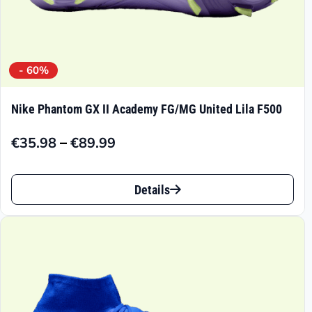
werden
- 60%
Nike Phantom GX II Academy FG/MG United Lila F500
–
€
35.98
€
89.99
Preisspanne:
€35.98
Dieses
bis
Details
Produkt
€89.99
weist
mehrere
Varianten
auf.