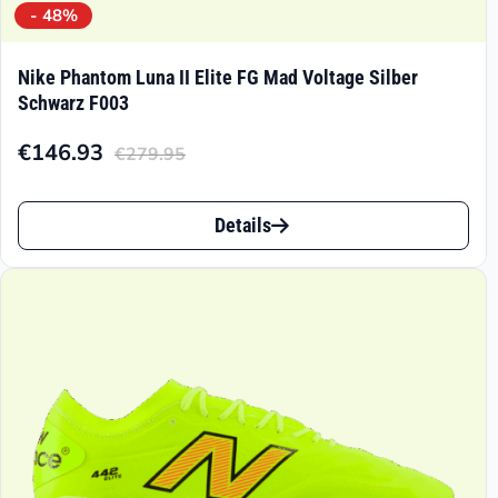
- 48%
Nike Phantom Luna II Elite FG Mad Voltage Silber
Schwarz F003
€
146.93
€
279.95
Aktueller
Ursprünglicher
Preis
Preis
Dieses
ist:
war:
Details
Produkt
€146.93.
€279.95
weist
mehrere
Varianten
auf.
Die
Optionen