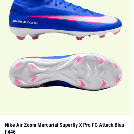
Die
Optionen
können
auf
der
Produktseite
gewählt
werden
Nike Air Zoom Mercurial Superfly X Pro FG Attack Blau
F446