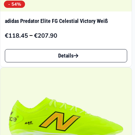
- 54%
adidas Predator Elite FG Celestial Victory Weiß
–
€
118.45
€
207.90
Preisspanne:
€118.45
Dieses
bis
Details
Produkt
€207.90
weist
mehrere
Varianten
auf.
Die
Optionen