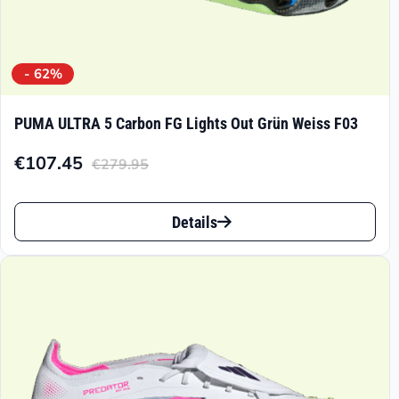
- 62%
PUMA ULTRA 5 Carbon FG Lights Out Grün Weiss F03
€
107.45
€
279.95
Aktueller
Ursprünglicher
Preis
Preis
Dieses
ist:
war:
Details
Produkt
€107.45.
€279.95
weist
mehrere
Varianten
auf.
Die