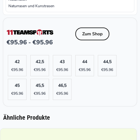
Naturrasen und Kunstrasen
Zum Shop
€
95.96
€
95.96
-
42
42,5
43
44
44,5
€
95.96
€
95.96
€
95.96
€
95.96
€
95.96
45
45,5
46,5
€
95.96
€
95.96
€
95.96
Ähnliche Produkte