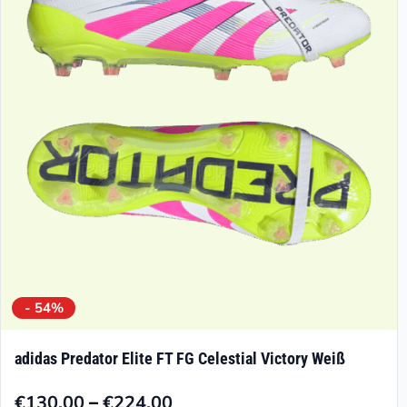
Optionen
können
auf
der
Produktseite
gewählt
werden
- 54%
adidas Predator Elite FT FG Celestial Victory Weiß
–
€
130.00
€
224.00