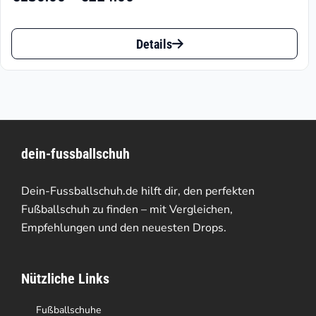
Preisspanne:
€130.00
Dieses
bis
Details
Produkt
€224.00
weist
mehrere
Varianten
dein-fussballschuh
auf.
Die
Dein-Fussballschuh.de hilft dir, den perfekten
Optionen
Fußballschuh zu finden – mit Vergleichen,
Empfehlungen und den neuesten Drops.
können
auf
Nützliche Links
der
Produktseite
Fußballschuhe