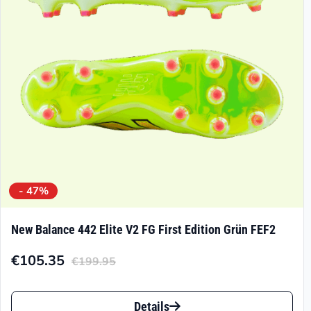
können
auf
der
Produktseite
gewählt
werden
- 47%
New Balance 442 Elite V2 FG First Edition Grün FEF2
€
105.35
€
199.95
Aktueller
Ursprünglicher
Preis
Preis
Dieses
ist:
war:
Details