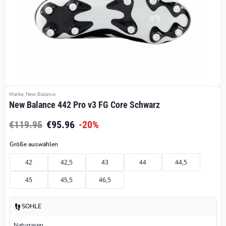
Marke: New Balance
New Balance 442 Pro v3 FG Core Schwarz
€119.95
€95.96
-20%
Größe auswählen
42
42,5
43
44
44,5
45
45,5
46,5
SOHLE
Naturrasen