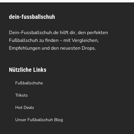
Varianten
dein-fussballschuh
auf.
Die
Dein-Fussballschuh.de hilft dir, den perfekten
Optionen
Fußballschuh zu finden – mit Vergleichen,
Empfehlungen und den neuesten Drops.
können
auf
Nützliche Links
der
Produktseite
Fußballschuhe
gewählt
Trikots
werden
Hot Deals
Unser Fußballschuh Blog