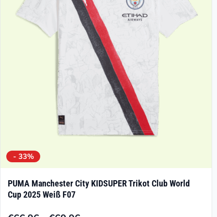
Optionen
können
auf
der
Produktseite
gewählt
werden
- 33%
PUMA Manchester City KIDSUPER Trikot Club World
Cup 2025 Weiß F07