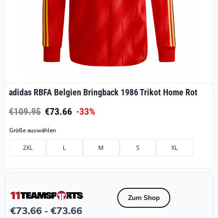
adidas RBFA Belgien Bringback 1986 Trikot Home Rot
€109.95
€73.66
-33%
Größe auswählen
2XL
L
M
S
XL
Zum Shop
€
73.66
€
73.66
-