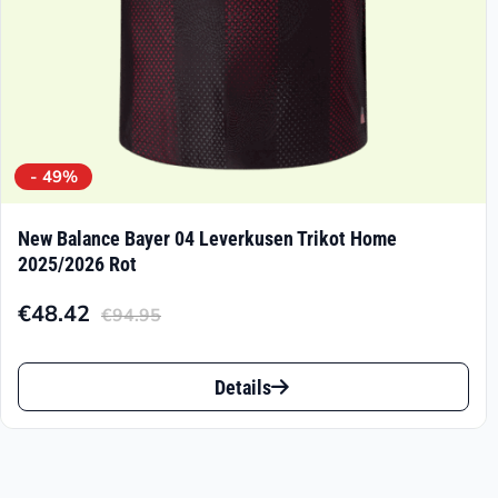
gewählt
werden
- 49%
New Balance Bayer 04 Leverkusen Trikot Home
2025/2026 Rot
€
48.42
€
94.95
Aktueller
Ursprünglicher
Preis
Preis
Dieses
ist:
war:
Details
Produkt
€48.42.
€94.95
weist
mehrere