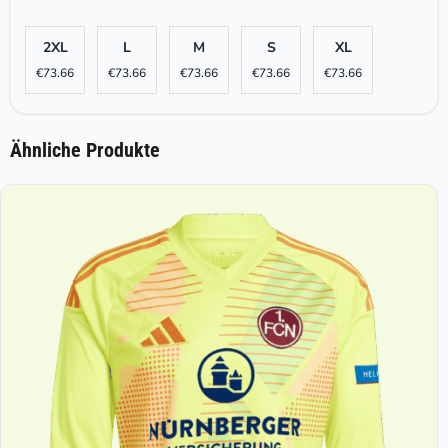
2XL
L
M
S
XL
€
73.66
€
73.66
€
73.66
€
73.66
€
73.66
Ähnliche Produkte