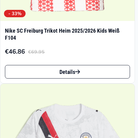
- 33%
Nike SC Freiburg Trikot Heim 2025/2026 Kids Weiß
F104
€
46.86
€
69.95
Aktueller
Ursprünglicher
Preis
Preis
Dieses
ist:
war:
Details
Produkt
€46.86.
€69.95
weist
mehrere
Varianten
auf.
Die