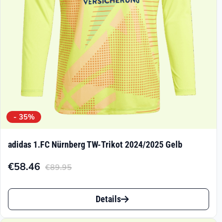
- 35%
adidas 1.FC Nürnberg TW-Trikot 2024/2025 Gelb
€
58.46
€
89.95
Aktueller
Ursprünglicher
Preis
Preis
Dieses
ist:
war:
Details
Produkt
€58.46.
€89.95