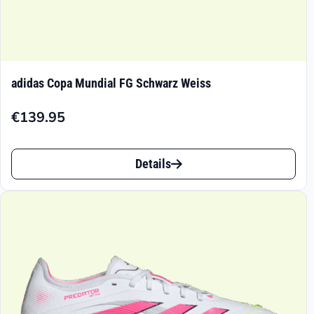
adidas Copa Mundial FG Schwarz Weiss
€
139.95
Dieses
Details
Produkt
weist
mehrere
Varianten
auf.
Die