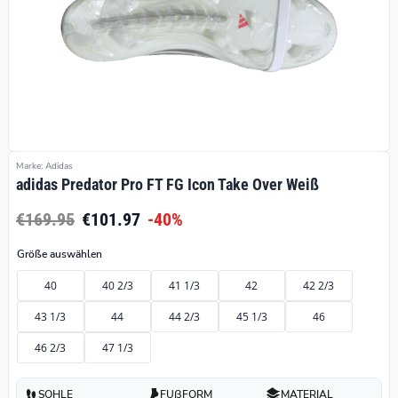
Marke: Adidas
adidas Predator Pro FT FG Icon Take Over Weiß
€169.95
€101.97
-40%
Größe auswählen
40
40 2/3
41 1/3
42
42 2/3
43 1/3
44
44 2/3
45 1/3
46
46 2/3
47 1/3
SOHLE
FUßFORM
MATERIAL