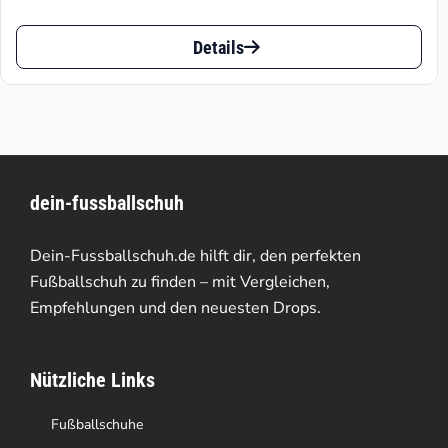
€75.75
Dieses
bis
Details
Produkt
€119.90
weist
mehrere
Varianten
dein-fussballschuh
auf.
Die
Dein-Fussballschuh.de hilft dir, den perfekten
Optionen
Fußballschuh zu finden – mit Vergleichen,
Empfehlungen und den neuesten Drops.
können
auf
Nützliche Links
der
Produktseite
Fußballschuhe