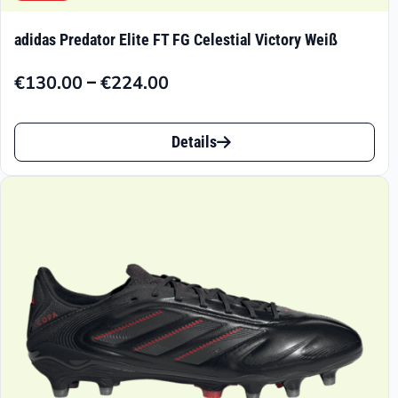
adidas Predator Elite FT FG Celestial Victory Weiß
–
€
130.00
€
224.00
Preisspanne:
€130.00
Dieses
bis
Details
Produkt
€224.00
weist
mehrere
Varianten
auf.
Die
Optionen
können