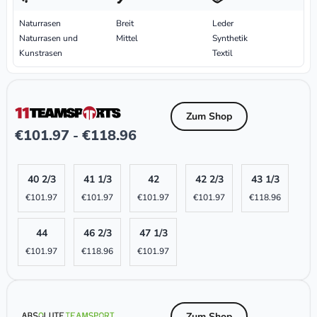
Naturrasen
Breit
Leder
Naturrasen und
Mittel
Synthetik
Kunstrasen
Textil
Zum Shop
€
101.97
€
118.96
-
40 2/3
41 1/3
42
42 2/3
43 1/3
€
101.97
€
101.97
€
101.97
€
101.97
€
118.96
44
46 2/3
47 1/3
€
101.97
€
118.96
€
101.97
Zum Shop