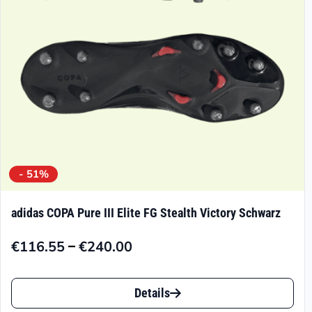
auf
der
Produktseite
gewählt
werden
- 51%
adidas COPA Pure III Elite FG Stealth Victory Schwarz
–
€
116.55
€
240.00
Preisspanne:
€116.55
Dieses
bis
Details
Produkt
€240.00