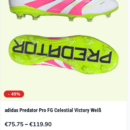
Optionen
können
auf
der
Produktseite
gewählt
werden
- 49%
adidas Predator Pro FG Celestial Victory Weiß
–
€
75.75
€
119.90
Preisspanne: