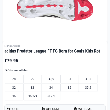
Marke: Adidas
adidas Predator League FT FG Born for Goals Kids Rot
€79.95
Größe auswählen
28
29
30,5
31
31,5
32
33
34
35
35,5
36
36 2/3
38 2/3
SOHLE
FUßFORM
MATERIAL