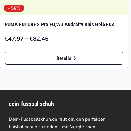
- 56%
PUMA FUTURE 8 Pro FG/AG Audacity Kids Gelb F03
–
€
47.97
€
82.46
Preisspanne:
€47.97
Dieses
bis
Details
Produkt
€82.46
weist
mehrere
Varianten
dein-fussballschuh
auf.
Die
Dein-Fussballschuh.de hilft dir, den perfekten
Optionen
Fußballschuh zu finden – mit Vergleichen,