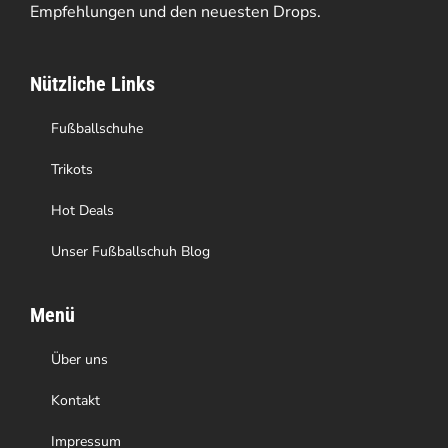
Empfehlungen und den neuesten Drops.
können
auf
Nützliche Links
der
Produktseite
Fußballschuhe
gewählt
Trikots
werden
Hot Deals
Unser Fußballschuh Blog
Menü
Über uns
Kontakt
Impressum