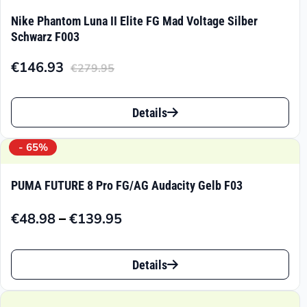
Nike Phantom Luna II Elite FG Mad Voltage Silber
Schwarz F003
€
146.93
€
279.95
Aktueller
Ursprünglicher
Preis
Preis
Dieses
ist:
war:
Details
Produkt
€146.93.
€279.95
weist
- 65%
mehrere
PUMA FUTURE 8 Pro FG/AG Audacity Gelb F03
Varianten
–
€
48.98
€
139.95
auf.
Preisspanne:
€48.98
Die
Dieses
bis
Details
Optionen
Produkt
€139.95
können
weist