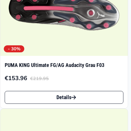
- 30%
PUMA KING Ultimate FG/AG Audacity Grau F03
€
153.96
€
219.95
Aktueller
Ursprünglicher
Preis
Preis
Dieses
ist:
war:
Details
Produkt
€153.96.
€219.95
weist
mehrere