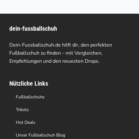
mehrere
der
Varianten
Produktseite
dein-fussballschuh
auf.
gewählt
Die
werden
Dein-Fussballschuh.de hilft dir, den perfekten
Optionen
Fußballschuh zu finden – mit Vergleichen,
Empfehlungen und den neuesten Drops.
können
auf
Nützliche Links
der
Produktseite
Fußballschuhe
gewählt
Trikots
werden
Hot Deals
Unser Fußballschuh Blog