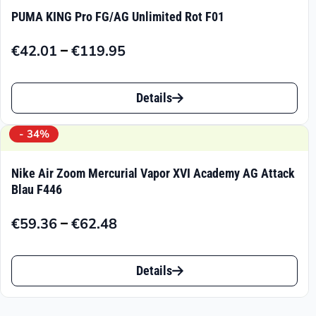
PUMA KING Pro FG/AG Unlimited Rot F01
–
€
42.01
€
119.95
Preisspanne:
€42.01
Dieses
bis
Details
Produkt
€119.95
weist
- 34%
mehrere
Nike Air Zoom Mercurial Vapor XVI Academy AG Attack
Varianten
Blau F446
auf.
–
€
59.36
€
62.48
Preisspanne:
Die
€59.36
Dieses
Optionen
bis
Details
Produkt
können
€62.48
weist
auf