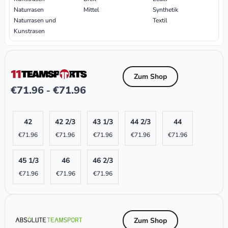
Naturrasen
Mittel
Synthetik
Naturrasen und
Textil
Kunstrasen
Zum Shop
€
71.96
€
71.96
-
42
42 2/3
43 1/3
44 2/3
44
€
71.96
€
71.96
€
71.96
€
71.96
€
71.96
45 1/3
46
46 2/3
€
71.96
€
71.96
€
71.96
Zum Shop