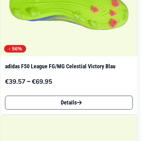
gewählt
werden
- 56%
adidas F50 League FG/MG Celestial Victory Blau
–
€
39.57
€
69.95
Preisspanne:
€39.57
Dieses
bis
Details
Produkt
€69.95
weist
mehrere