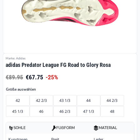
Marke: Adidas
adidas Predator League FG Road to Glory Rosa
€89.95
€67.75
-25%
Größe auswählen
42
42 2/3
43 1/3
44
44 2/3
45 1/3
46
46 2/3
47 1/3
48
SOHLE
FUßFORM
MATERIAL
Kunstrasen
Breit
Leder