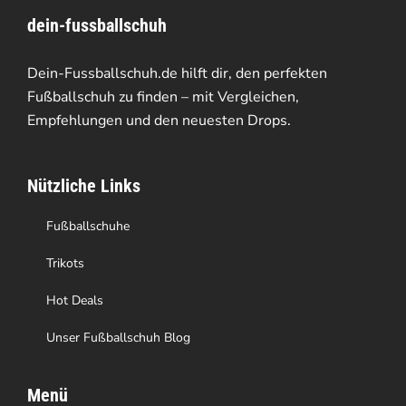
dein-fussballschuh
auf.
Die
Dein-Fussballschuh.de hilft dir, den perfekten
Optionen
Fußballschuh zu finden – mit Vergleichen,
Empfehlungen und den neuesten Drops.
können
auf
Nützliche Links
der
Produktseite
Fußballschuhe
gewählt
Trikots
werden
Hot Deals
Unser Fußballschuh Blog
Menü