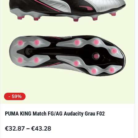
Optionen
können
auf
der
Produktseite
gewählt
werden
- 59%
PUMA KING Match FG/AG Audacity Grau F02
–
€
32.87
€
43.28
Preisspanne: