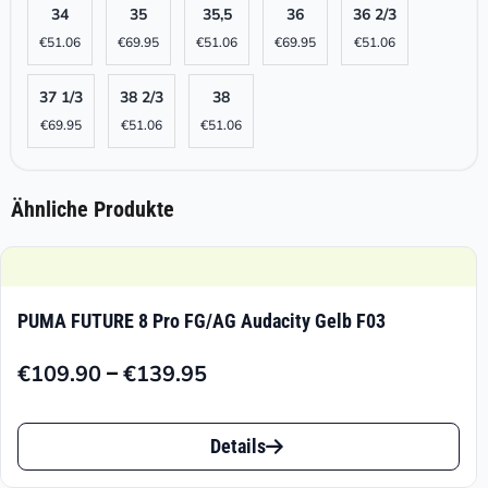
34
35
35,5
36
36 2/3
€
51.06
€
69.95
€
51.06
€
69.95
€
51.06
37 1/3
38 2/3
38
€
69.95
€
51.06
€
51.06
Ähnliche Produkte
PUMA FUTURE 8 Pro FG/AG Audacity Gelb F03
–
€
109.90
€
139.95
Preisspanne:
€109.90
Dieses
bis
Details
Produkt
€139.95