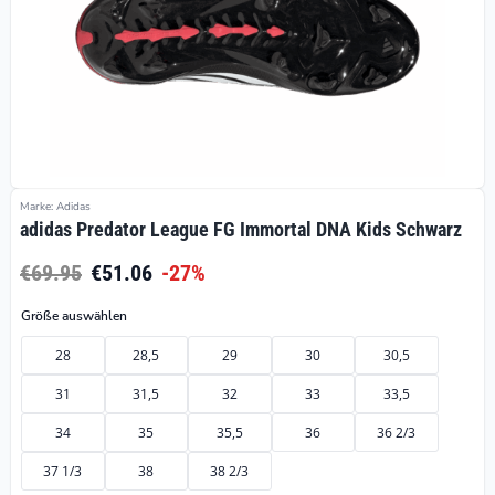
Marke: Adidas
adidas Predator League FG Immortal DNA Kids Schwarz
€69.95
€51.06
-27%
Größe auswählen
28
28,5
29
30
30,5
31
31,5
32
33
33,5
34
35
35,5
36
36 2/3
37 1/3
38
38 2/3