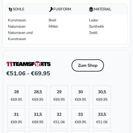
SOHLE
FUßFORM
MATERIAL
Kunstrasen
Breit
Leder
Naturrasen
Mittel
Synthetik
Naturrasen und
Textil
Kunstrasen
Zum Shop
€
51.06
€
69.95
-
28
28,5
29
30
30,5
€
69.95
€
69.95
€
69.95
€
69.95
€
69.95
31
31,5
32
33
33,5
€
69.95
€
69.95
€
51.06
€
69.95
€
51.06