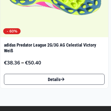
werden
- 60%
adidas Predator League 2G/3G AG Celestial Victory
Weiß
–
€
38.36
€
50.40
Preisspanne:
€38.36
Dieses
bis
Details
Produkt
€50.40
weist
mehrere
Varianten