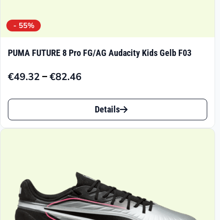
- 55%
PUMA FUTURE 8 Pro FG/AG Audacity Kids Gelb F03
–
€
49.32
€
82.46
Preisspanne:
€49.32
Dieses
bis
Details
Produkt
€82.46
weist
mehrere
Varianten
auf.
Die