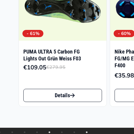
- 61%
- 60%
PUMA ULTRA 5 Carbon FG
Nike Pha
Lights Out Grün Weiss F03
FG/MG Er
F400
€
109.05
€
279.95
Ursprünglicher
Aktueller
€
35.98
Preis
Preis
war:
ist:
Dieses
Dieses
€279.95
€109.05.
Details
Produkt
Produk
weist
weist
mehrere
mehrer
Varianten
Varian