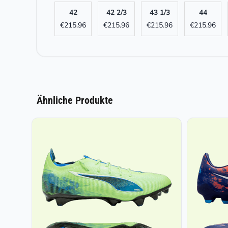
42
42 2/3
43 1/3
44
€
215.96
€
215.96
€
215.96
€
215.96
Ähnliche Produkte