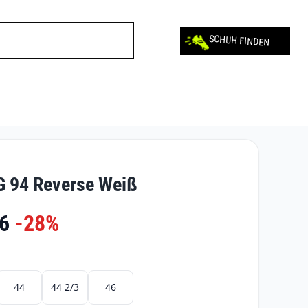
SCHUH FINDEN
G 94 Reverse Weiß
6
-28%
44
44 2/3
46