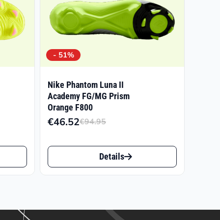
- 51%
Nike Phantom Luna II
Academy FG/MG Prism
Orange F800
panne:
€
46.52
€
94.95
Ursprünglicher
Aktueller
7
Preis
Preis
Dieses
war:
ist:
6
Details
Produkt
€94.95
€46.52.
weist
mehrere
Varianten