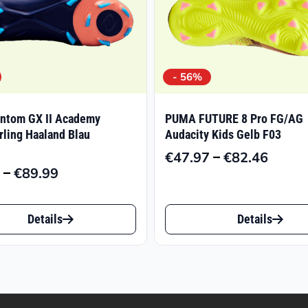
- 56%
ntom GX II Academy
PUMA FUTURE 8 Pro FG/AG
ling Haaland Blau
Audacity Kids Gelb F03
–
€
47.97
€
82.46
Preiss
–
€
89.99
Preisspanne:
€47.9
€35.98
bis
Dieses
bis
€82.4
Details
Details
t
Produkt
€89.99
weist
e
mehrere
ten
Varianten