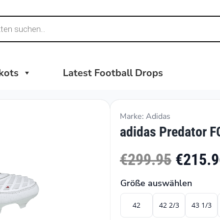
ikots
Latest Football Drops
Marke: Adidas
adidas Predator F
€299.95
€215.9
Größe auswählen
42
42 2/3
43 1/3