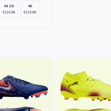
44 2/3
46
€
215.96
€
215.96