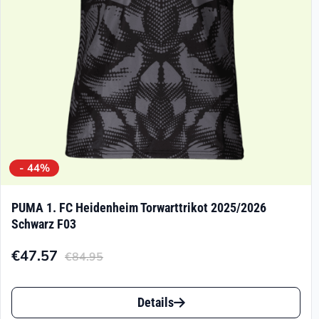
- 44%
PUMA 1. FC Heidenheim Torwarttrikot 2025/2026
Schwarz F03
€
47.57
€
84.95
Aktueller
Ursprünglicher
Preis
Preis
Dieses
ist:
war:
Details
Produkt