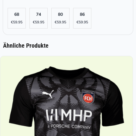
68
74
80
86
€
59.95
€
59.95
€
59.95
€
59.95
Ähnliche Produkte