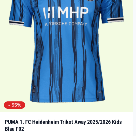
Die
Optionen
können
auf
der
Produktseite
gewählt
werden
- 55%
PUMA 1. FC Heidenheim Trikot Away 2025/2026 Kids
Blau F02