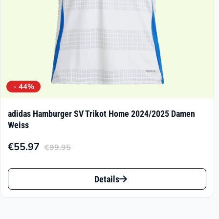
Produktseite
gewählt
werden
- 44%
adidas Hamburger SV Trikot Home 2024/2025 Damen
Weiss
€
55.97
€
99.95
Aktueller
Ursprünglicher
Preis
Preis
Dieses
ist:
war:
Details
Produkt
€55.97.
€99.95
weist