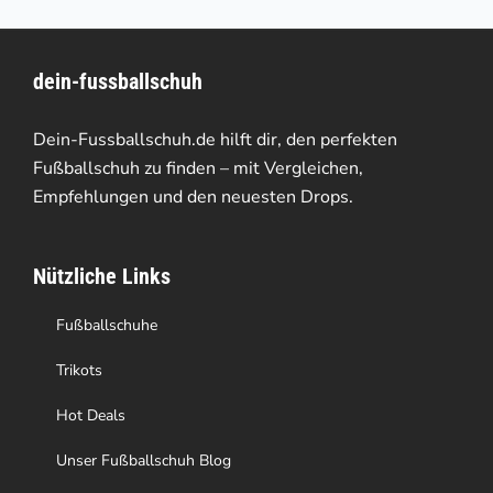
mehrere
Varianten
dein-fussballschuh
auf.
Die
Dein-Fussballschuh.de hilft dir, den perfekten
Optionen
Fußballschuh zu finden – mit Vergleichen,
Empfehlungen und den neuesten Drops.
können
auf
Nützliche Links
der
Produktseite
Fußballschuhe
gewählt
Trikots
werden
Hot Deals
Unser Fußballschuh Blog