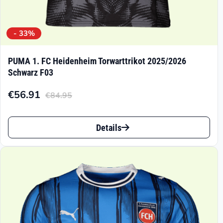
- 33%
PUMA 1. FC Heidenheim Torwarttrikot 2025/2026
Schwarz F03
€
56.91
€
84.95
Aktueller
Ursprünglicher
Preis
Preis
Dieses
ist:
war:
Details
Produkt
€56.91.
€84.95
weist
mehrere
Varianten
auf.