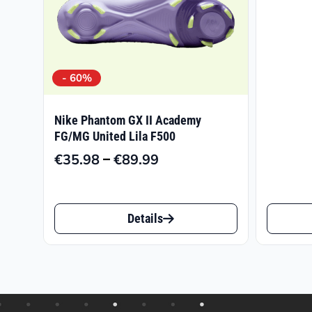
- 60%
Nike Phantom GX II Academy
FG/MG United Lila F500
–
€
35.98
€
89.99
Preisspanne:
€35.98
Dieses
Dieses
bis
Details
€89.99
Produkt
Produk
weist
weist
mehrere
mehrer
Varianten
Varian