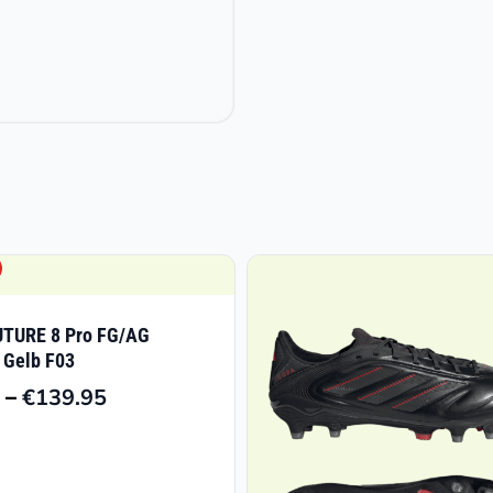
TURE 8 Pro FG/AG
 Gelb F03
–
€
139.95
Preisspanne:
€48.98
bis