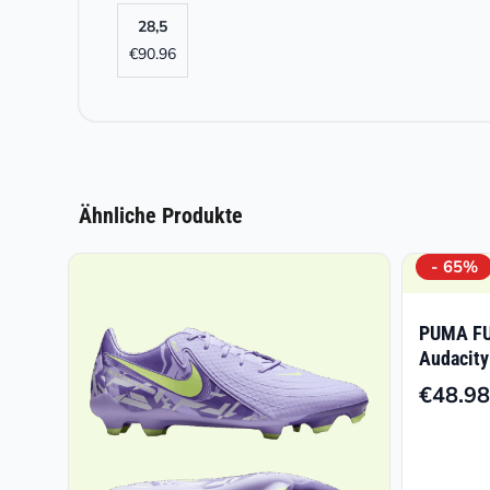
28,5
€
90.96
Ähnliche Produkte
- 65%
PUMA FU
Audacity
€
48.98