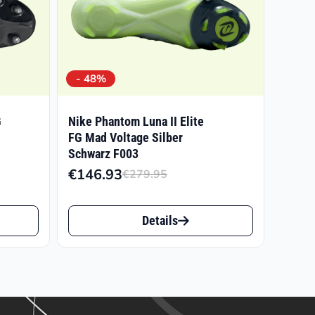
- 48%
G
Nike Phantom Luna II Elite
FG Mad Voltage Silber
Schwarz F003
isspanne:
€
146.93
€
279.95
Ursprünglicher
Aktueller
6.55
Preis
Preis
Dieses
war:
ist:
Details
0.00
Produkt
€279.95
€146.93.
weist
mehrere
Varianten