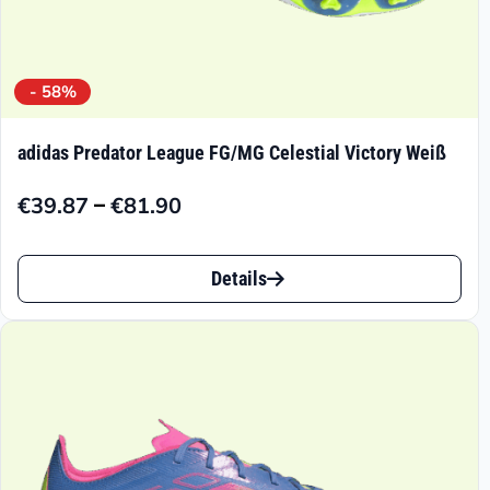
- 58%
adidas Predator League FG/MG Celestial Victory Weiß
–
€
39.87
€
81.90
Preisspanne:
€39.87
Dieses
bis
Details
Produkt
€81.90
weist
mehrere
Varianten
auf.