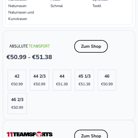
Naturrasen
Schmal
Textil
Naturrasen und
Kunstrasen
Zum Shop
€
50.99
€
51.38
-
42
44 2/3
44
45 1/3
46
€
50.99
€
50.99
€
51.38
€
51.38
€
50.99
46 2/3
€
50.99
Zum Shop