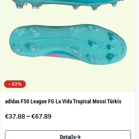
- 62%
adidas F50 League FG La Vida Tropical Messi Türkis
–
€
37.88
€
67.89
Preisspanne:
€37.88
Dieses
bis
Details