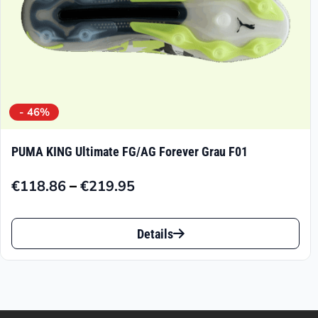
gewählt
werden
- 46%
PUMA KING Ultimate FG/AG Forever Grau F01
–
€
118.86
€
219.95
Preisspanne:
€118.86
Dieses
bis
Details
Produkt
€219.95
weist
mehrere