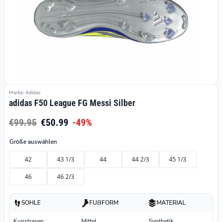
Marke: Adidas
adidas F50 League FG Messi Silber
€99.95
€50.99
-49%
Größe auswählen
42
43 1/3
44
44 2/3
45 1/3
46
46 2/3
SOHLE
FUßFORM
MATERIAL
Kunstrasen
Mittel
Synthetik