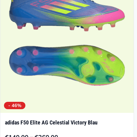
Die
Optionen
können
auf
der
Produktseite
gewählt
werden
- 46%
adidas F50 Elite AG Celestial Victory Blau
–