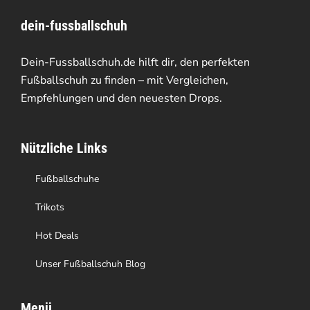
Varianten
dein-fussballschuh
auf.
Die
Dein-Fussballschuh.de hilft dir, den perfekten
Optionen
Fußballschuh zu finden – mit Vergleichen,
Empfehlungen und den neuesten Drops.
können
auf
Nützliche Links
der
Produktseite
Fußballschuhe
gewählt
Trikots
werden
Hot Deals
Unser Fußballschuh Blog
Menü