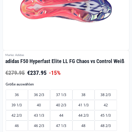
Marke: Adidas
adidas F50 Hyperfast Elite LL FG Chaos vs Control Weiß
€279.95
€237.95
-15%
Größe auswählen
36
36 2/3
37 1/3
38
38 2/3
39 1/3
40
40 2/3
41 1/3
42
42 2/3
43 1/3
44
44 2/3
45 1/3
46
46 2/3
47 1/3
48
48 2/3