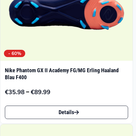
- 60%
Nike Phantom GX II Academy FG/MG Erling Haaland
Blau F400
–
€
35.98
€
89.99
Preisspanne:
€35.98
Dieses
bis
Details
Produkt
€89.99
weist