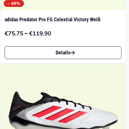
- 49%
adidas Predator Pro FG Celestial Victory Weiß
–
€
75.75
€
119.90
Preisspanne:
€75.75
Dieses
bis
Details
Produkt
€119.90
weist
mehrere
Varianten
auf.
Die
Optionen