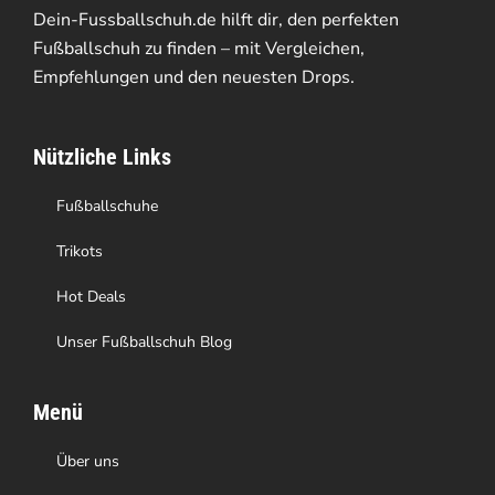
Die
Dein-Fussballschuh.de hilft dir, den perfekten
Optionen
Fußballschuh zu finden – mit Vergleichen,
Empfehlungen und den neuesten Drops.
können
auf
Nützliche Links
der
Produktseite
Fußballschuhe
gewählt
Trikots
werden
Hot Deals
Unser Fußballschuh Blog
Menü
Über uns