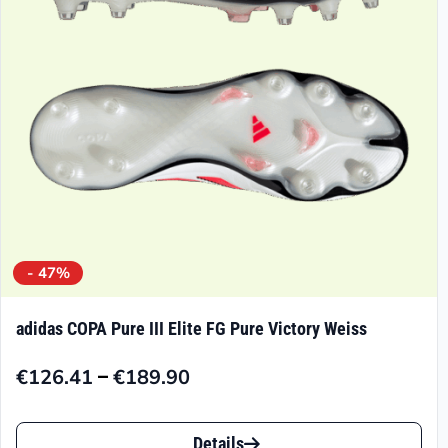
können
auf
der
Produktseite
gewählt
werden
- 47%
adidas COPA Pure III Elite FG Pure Victory Weiss
–
€
126.41
€
189.90
Preisspanne:
€126.41
Dieses
bis
Details