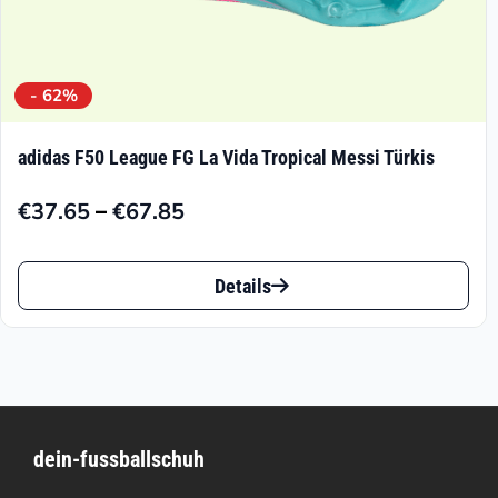
- 62%
adidas F50 League FG La Vida Tropical Messi Türkis
–
€
37.65
€
67.85
Preisspanne:
€37.65
Dieses
bis
Details
Produkt
€67.85
weist
mehrere
Varianten
dein-fussballschuh
auf.