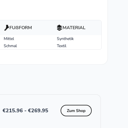
FUßFORM
MATERIAL
Mittel
Synthetik
Schmal
Textil
€
215.96
-
€
269.95
Zum Shop