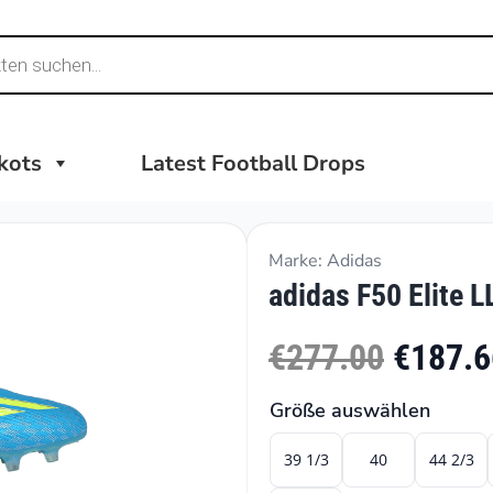
ikots
Latest Football Drops
Marke: Adidas
adidas F50 Elite L
€277.00
€187.6
Größe auswählen
39 1/3
40
44 2/3