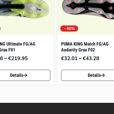
- 60%
NG Ultimate FG/AG
PUMA KING Match FG/AG
Grau F01
Audacity Grau F02
–
–
86
€
219.95
€
32.01
€
43.28
Preisspanne:
Preiss
€118.86
€32.0
Dieses
bis
bis
Details
Details
t
Produkt
€219.95
€43.2
weist
e
mehrere
ten
Varianten