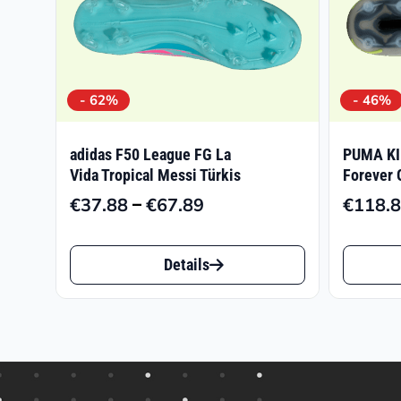
- 62%
- 46%
adidas F50 League FG La
PUMA KI
Vida Tropical Messi Türkis
Forever 
–
€
37.88
€
67.89
€
118.
Preisspanne:
€37.88
Dieses
Dieses
bis
Details
Produkt
Produk
€67.89
weist
weist
mehrere
mehrer
Varianten
Varian