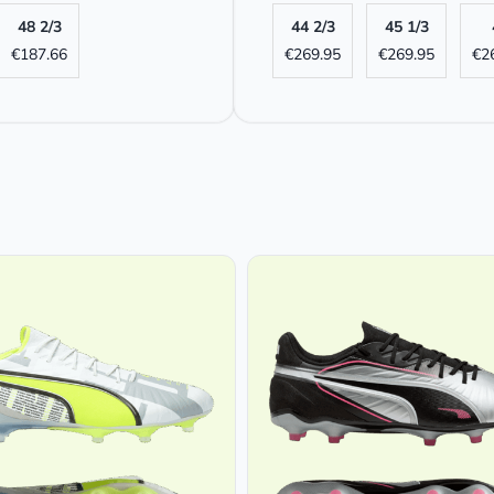
48 2/3
44 2/3
45 1/3
€
187.66
€
269.95
€
269.95
€
2