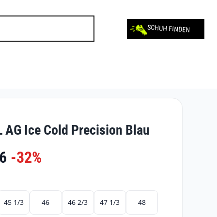
SCHUH FINDEN
L AG Ice Cold Precision Blau
6
-32%
45 1/3
46
46 2/3
47 1/3
48