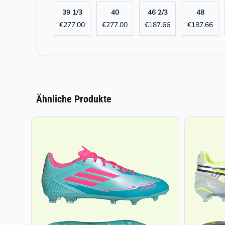
39 1/3
40
46 2/3
48
€
277.00
€
277.00
€
187.66
€
187.66
Ähnliche Produkte