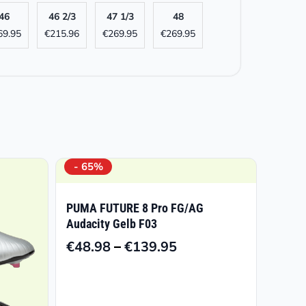
46
46 2/3
47 1/3
48
69.95
€
215.96
€
269.95
€
269.95
- 65%
PUMA FUTURE 8 Pro FG/AG
Audacity Gelb F03
–
€
48.98
€
139.95
Preisspanne:
€48.98
bis