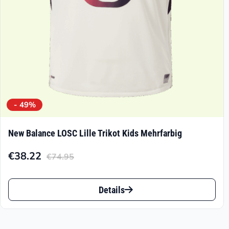
der
Produktseite
gewählt
werden
- 49%
New Balance LOSC Lille Trikot Kids Mehrfarbig
€
38.22
€
74.95
Aktueller
Ursprünglicher
Preis
Preis
Dieses
ist:
war:
Details
Produkt
€38.22.
€74.95
weist