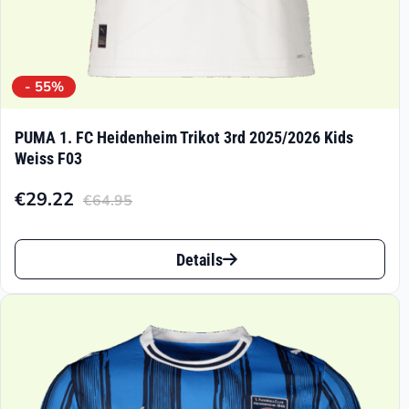
werden
- 55%
PUMA 1. FC Heidenheim Trikot 3rd 2025/2026 Kids
Weiss F03
€
29.22
€
64.95
Aktueller
Ursprünglicher
Preis
Preis
Dieses
ist:
war:
Details
Produkt
€29.22.
€64.95
weist
mehrere
Varianten
auf.