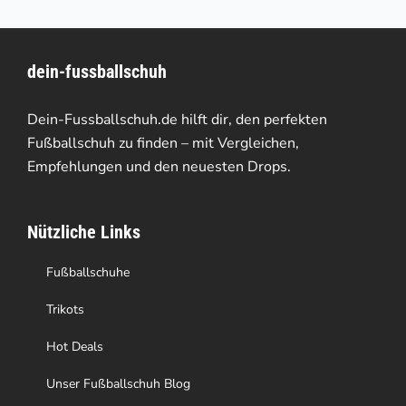
mehrere
Varianten
dein-fussballschuh
auf.
Die
Dein-Fussballschuh.de hilft dir, den perfekten
Optionen
Fußballschuh zu finden – mit Vergleichen,
Empfehlungen und den neuesten Drops.
können
auf
Nützliche Links
der
Produktseite
Fußballschuhe
gewählt
Trikots
werden
Hot Deals
Unser Fußballschuh Blog