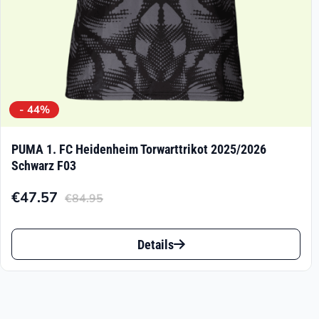
gewählt
werden
- 44%
PUMA 1. FC Heidenheim Torwarttrikot 2025/2026
Schwarz F03
€
47.57
€
84.95
Aktueller
Ursprünglicher
Preis
Preis
Dieses
ist:
war:
Details
Produkt
€47.57.
€84.95
weist
mehrere