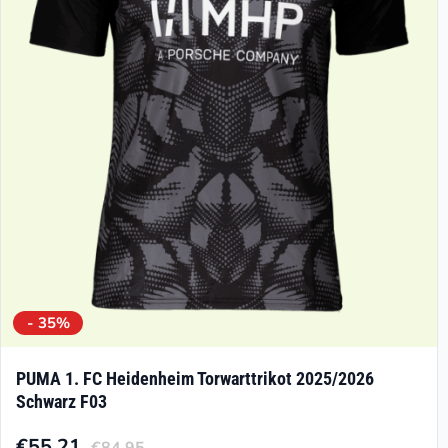
Optionen
können
auf
der
Produktseite
gewählt
werden
- 35%
PUMA 1. FC Heidenheim Torwarttrikot 2025/2026
Schwarz F03
€
55.21