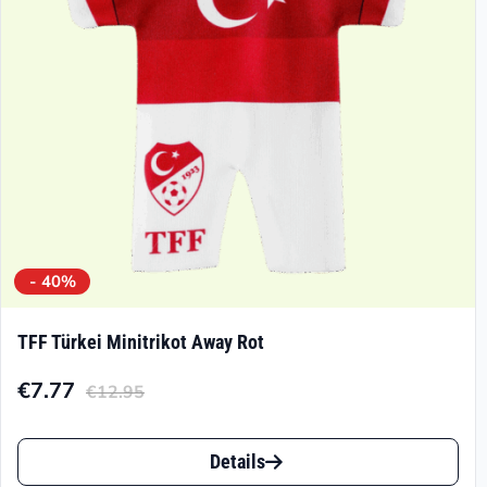
- 40%
TFF Türkei Minitrikot Away Rot
€
7.77
€
12.95
Aktueller
Ursprünglicher
Preis
Preis
Dieses
ist:
war:
Details
Produkt