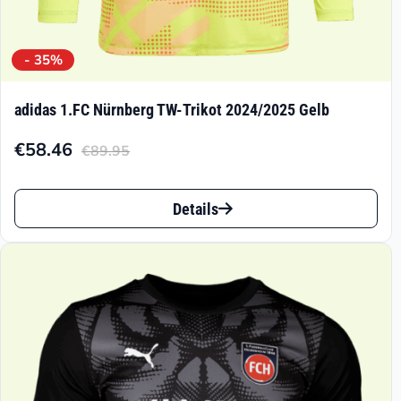
- 35%
adidas 1.FC Nürnberg TW-Trikot 2024/2025 Gelb
€
58.46
€
89.95
Aktueller
Ursprünglicher
Preis
Preis
Dieses
ist:
war:
Details
Produkt
€58.46.
€89.95
weist
mehrere
Varianten
auf.
Die