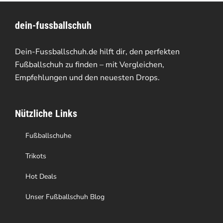
Varianten
dein-fussballschuh
auf.
Die
Dein-Fussballschuh.de hilft dir, den perfekten
Optionen
Fußballschuh zu finden – mit Vergleichen,
Empfehlungen und den neuesten Drops.
können
auf
Nützliche Links
der
Produktseite
Fußballschuhe
gewählt
Trikots
werden
Hot Deals
Unser Fußballschuh Blog