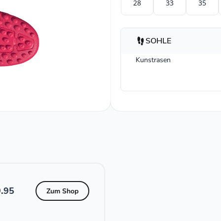
28
33
35
SOHLE
Kunstrasen
.95
Zum Shop