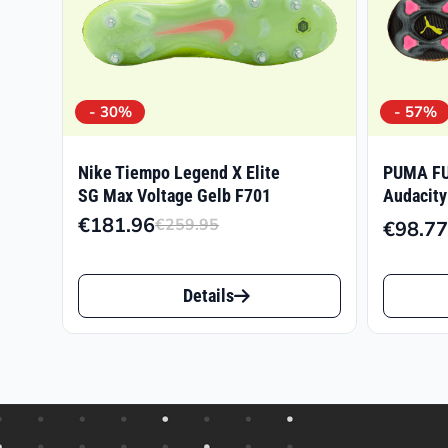
- 30%
- 57%
Nike Tiempo Legend X Elite
PUMA FU
SG Max Voltage Gelb F701
Audacity
€
181.96
€
259.95
€
98.77
Ursprünglicher
Aktueller
Preis
Preis
Dieses
Dieses
war:
ist:
Details
Produkt
Produk
€259.95
€181.96.
weist
weist
mehrere
mehrer
Varianten
Varian