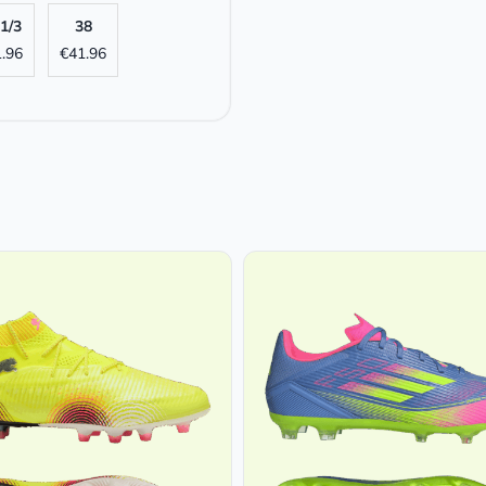
1/3
38
.96
€
41.96