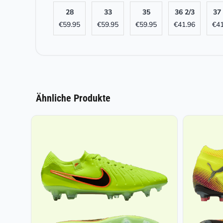
28
33
35
36 2/3
37 
€
59.95
€
59.95
€
59.95
€
41.96
€
41
Ähnliche Produkte