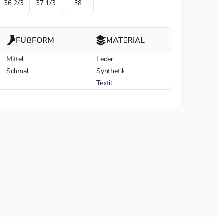
36 2/3
37 1/3
38
FUßFORM
MATERIAL
Mittel
Leder
Schmal
Synthetik
Textil