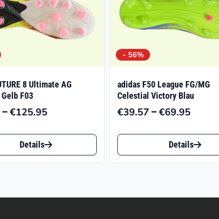
- 56%
TURE 8 Ultimate AG
adidas F50 League FG/MG
 Gelb F03
Celestial Victory Blau
–
–
€
125.95
€
39.57
€
69.95
Preisspanne:
Preiss
€98.77
€39.5
Dieses
bis
bis
Details
Details
t
Produkt
€125.95
€69.9
weist
e
mehrere
ten
Varianten