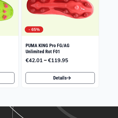
- 65%
PUMA KING Pro FG/AG
Unlimited Rot F01
–
€
42.01
€
119.95
panne:
Preisspanne:
7
€42.01
Dieses
bis
Details
Produkt
5
€119.95
weist
mehrere
Varianten