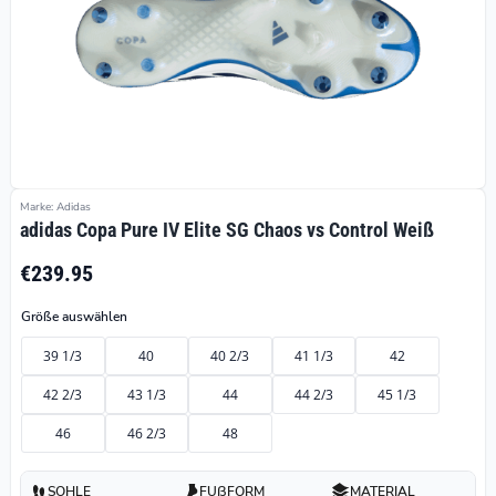
Marke: Adidas
adidas Copa Pure IV Elite SG Chaos vs Control Weiß
€239.95
Größe auswählen
39 1/3
40
40 2/3
41 1/3
42
42 2/3
43 1/3
44
44 2/3
45 1/3
46
46 2/3
48
SOHLE
FUßFORM
MATERIAL