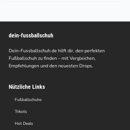
weist
mehrere
Varianten
dein-fussballschuh
auf.
Die
Dein-Fussballschuh.de hilft dir, den perfekten
Optionen
Fußballschuh zu finden – mit Vergleichen,
Empfehlungen und den neuesten Drops.
können
auf
Nützliche Links
der
Produktseite
Fußballschuhe
gewählt
Trikots
werden
Hot Deals