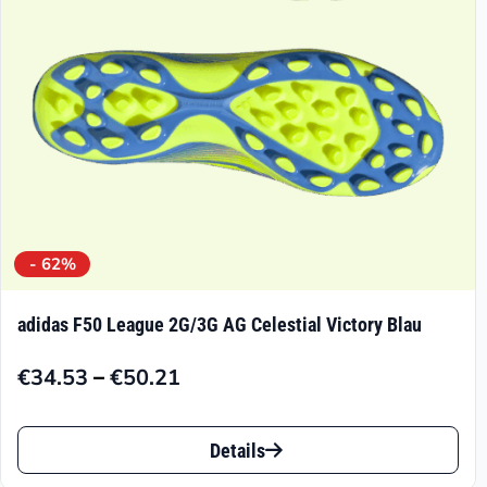
auf
der
Produktseite
gewählt
werden
- 62%
adidas F50 League 2G/3G AG Celestial Victory Blau
–
€
34.53
€
50.21
Preisspanne:
€34.53
Dieses
bis
Details
Produkt
€50.21