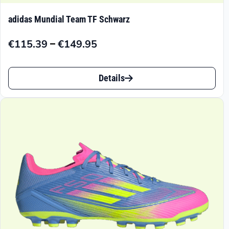
adidas Mundial Team TF Schwarz
–
€
115.39
€
149.95
Preisspanne:
€115.39
Dieses
bis
Details
Produkt
€149.95
weist
mehrere
Varianten
auf.
Die
Optionen
können